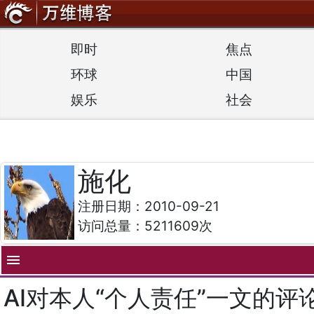
即时
焦点
环球
中国
娱乐
社会
施化
注册日期：2010-09-21
访问总量：5211609次
menu
AI对本人“个人责任”一文的评