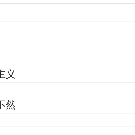
主义
不然