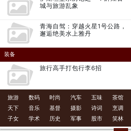
城与旅游乱象
青海自驾：穿越火星1号公路，
邂逅绝美水上雅丹
装备
旅行高手打包行李6招
旅游
数码
时尚
汽车
五味
茶馆
天下
音乐
基督
摄影
诗词
烹调
子女
学术
历史
军事
股市
笑林