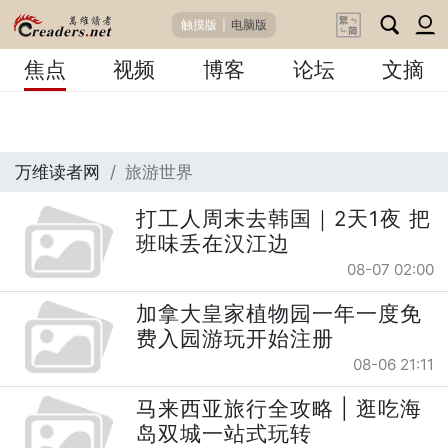
触摸版
|
电脑版
焦点
视频
博客
论坛
文摘
万维读者网
旅游世界
打工人周末去韩国｜2天1夜 把
班味丢在汉江边
08-07 02:00
加拿大皇家植物园一年一度免
费入园游玩开始注册
08-06 21:11
马来西亚旅行全攻略 | 逛吃海
岛双城一站式玩转