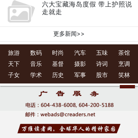
六大宝藏海岛度假 带上护照说
走就走
更多新闻>>
旅游
数码
时尚
汽车
五味
茶馆
天下
音乐
基督
摄影
诗词
烹调
子女
学术
历史
军事
股市
笑林