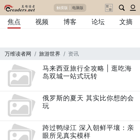
触摸版
|
电脑版
焦点
视频
博客
论坛
文摘
万维读者网
旅游世界
资讯
马来西亚旅行全攻略 | 逛吃海
岛双城一站式玩转
俄罗斯的夏天 其实比你想的会
玩
跨过鸭绿江 深入朝鲜平壤：亲
眼所见真实模样