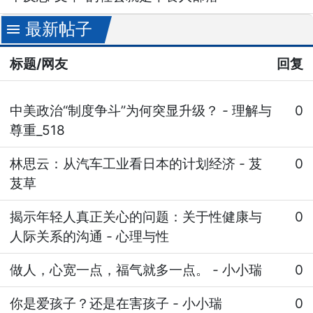
最新帖子
menu
标题/网友
回复
中美政治“制度争斗”为何突显升级？
-
理解与
0
尊重_518
林思云：从汽车工业看日本的计划经济
-
芨
0
芨草
揭示年轻人真正关心的问题：关于性健康与
0
人际关系的沟通
-
心理与性
做人，心宽一点，福气就多一点。
-
小小瑞
0
你是爱孩子？还是在害孩子
-
小小瑞
0