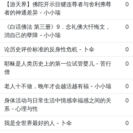
【游天界】佛陀开示目犍连尊者与舍利弗尊
0
者的神通差异
-
小小瑞
《白话佛法 第三册》9．念礼佛大忏悔文，
0
消自己的孽障
-
小小瑞
论历史评价标准的反身性危机
-
卜伞
0
耶稣是人类历史上的第一位试管婴儿
-
苦行
0
僧
老人十不做，晚年才会越活越有福
-
小小瑞
0
身体活动与日常生活中情感幸福感之间的关
0
系
-
心理与性
我是全世界最好的人
-
卜伞
0