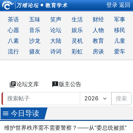
登录
返回
万维论坛
教育学术
●
茶语
五味
笑声
生活
财经
军事
心愿
音乐
论坛
娱乐
人物
移民
八素
沙龙
大陆
灵机
教育
儿童
流行
摄友
诗词
彩虹
房谈
爱车
library_books
论坛文库
announcement
版主公告
搜索
今日导读
menu
维护世界秩序需不需要警察？——从“委总统被抓”