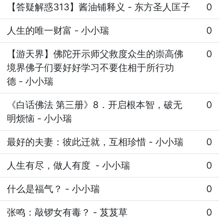
【答疑解惑313】酱油铺释义
-
东方圣人匡子
0
人生的唯一财富
-
小小瑞
0
【游天界】佛陀开示师父救度众生的崇高佛
0
境界佛子们要好好学习不要住相于所行功
德
-
小小瑞
《白话佛法 第三册》8．开启根本智，破无
0
明烦恼
-
小小瑞
最好的夫妻：彼此迁就，互相珍惜
-
小小瑞
0
人生有尽，做人有度
-
小小瑞
0
什么是福气？
-
小小瑞
0
张鸣：敲锣女有毒？
-
芨芨草
0