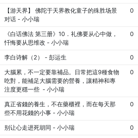
【游天界】 佛陀于天界教化童子的殊胜场景
0
对话
-
小小瑞
《白话佛法 第三册》10．礼佛要从心中做，
0
忏悔要从思维改
-
小小瑞
李白诗解（2）
-
彭运生
0
大腦累，不一定要靠補品。日常把這9種食物
0
吃對，能補足大腦需要的營養，讓精神和專
注度更穩一些
-
小小瑞
真正省錢的養生，不在藥櫃裡，而在每天那
0
些不用花錢的小事
-
小小瑞
别让心走进死胡同
-
小小瑞
0