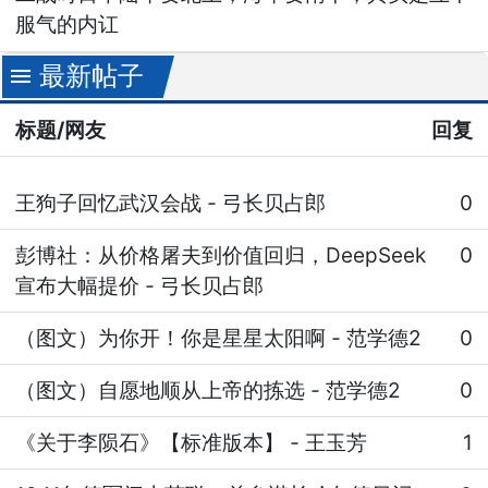
服气的内讧
最新帖子
menu
标题/网友
回复
王狗子回忆武汉会战
-
弓长贝占郎
0
彭博社：从价格屠夫到价值回归，DeepSeek
0
宣布大幅提价
-
弓长贝占郎
（图文）为你开！你是星星太阳啊
-
范学德2
0
（图文）自愿地顺从上帝的拣选
-
范学德2
0
《关于李陨石》【标准版本】
-
王玉芳
1