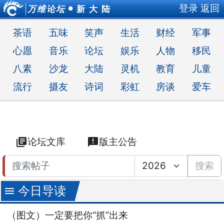
登录
返回
万维论坛
新 大 陆
●
茶语
五味
笑声
生活
财经
军事
心愿
音乐
论坛
娱乐
人物
移民
八素
沙龙
大陆
灵机
教育
儿童
流行
摄友
诗词
彩虹
房谈
爱车
library_books
论坛文库
announcement
版主公告
搜索
今日导读
menu
（图文）一定要把你“抓”出来