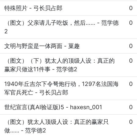
特殊照片
-
弓长贝占郎
0
（图文）父亲请儿子吃饭，然后……
-
范学德
0
2
文明与野蛮是一体两面
-
菓趣
0
（图文）（下）犹太人的顶级人设：真正的
0
赢家只做这11件事
-
范学德2
1940年丘吉尔下令弩炮行动，1297名法国海
0
军官兵死亡
-
弓长贝占郎
世纪宣言(真AI验证版)5
-
haxesn_001
0
（图文）犹太人顶级人设：真正的赢家只
0
做......
-
范学德2