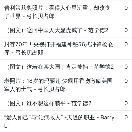
普利策获奖照片：看得人心里沉重，却改变
0
了世界
-
弓长贝占郎
（图文）这回中国人大显虎威了
-
范学德2
0
封存70年！央视打开福建神秘56式冲锋枪仓
0
库
-
弓长贝占郎
（图文）这若在某大国，肯定被捕
-
范学德2
0
老照片：18岁的玛丽莲·梦露用香吻激励美国
0
军人的士气
-
弓长贝占郎
（图文）谁不想这样躺平
-
范学德2
0
“爱人如己”与“治病救人” -天道的职业
-
Barry
0
Li