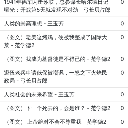
1941年德军闪击苏联，总参谋长哈尔德日记
0
曝光：开战第5天就发现不对劲
-
弓长贝占郎
人类的崇高理想
-
王玉芳
0
（图文）老美这烤鸡，硬被我整成了国际大
0
菜
-
范学德2
（图文）我成为基督徒是不得已的
-
范学德2
0
退伍老兵申请低保被嘲讽，一怒之下火烧民
0
政局
-
弓长贝占郎
人类社会的未来希望
-
王玉芳
0
（图文）下一个死去的，会是谁？
-
范学德2
0
（图文） 上帝绝对不会不尊重我
-
范学德2
0