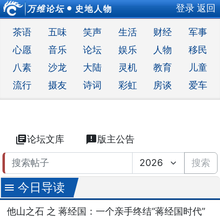
登录
返回
万维论坛
史地人物
●
茶语
五味
笑声
生活
财经
军事
心愿
音乐
论坛
娱乐
人物
移民
八素
沙龙
大陆
灵机
教育
儿童
流行
摄友
诗词
彩虹
房谈
爱车
library_books
论坛文库
announcement
版主公告
搜索
今日导读
menu
他山之石 之 蒋经国：一个亲手终结“蒋经国时代”