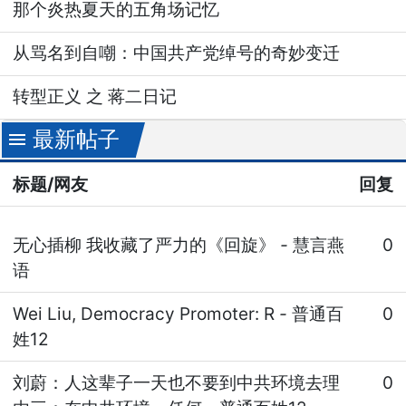
那个炎热夏天的五角场记忆
从骂名到自嘲：中国共产党绰号的奇妙变迁
转型正义 之 蒋二日记
最新帖子
menu
标题/网友
回复
无心插柳 我收藏了严力的《回旋》
-
慧言燕
0
语
Wei Liu, Democracy Promoter: R
-
普通百
0
姓12
刘蔚：人这辈子一天也不要到中共环境去理
0