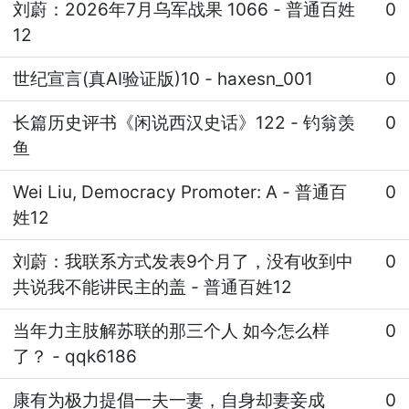
刘蔚：2026年7月乌军战果 1066
-
普通百姓
0
12
世纪宣言(真AI验证版)10
-
haxesn_001
0
长篇历史评书《闲说西汉史话》122
-
钓翁羡
0
鱼
Wei Liu, Democracy Promoter: A
-
普通百
0
姓12
刘蔚：我联系方式发表9个月了，没有收到中
0
共说我不能讲民主的盖
-
普通百姓12
当年力主肢解苏联的那三个人 如今怎么样
0
了？
-
qqk6186
康有为极力提倡一夫一妻，自身却妻妾成
0