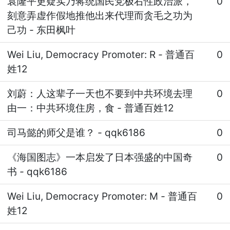
袁隆平更疑实乃蒋统国民党极右性政治派，
0
刻意弄虚作假地推他出来代理而贪毛之功为
己功
-
东田枫叶
Wei Liu, Democracy Promoter: R
-
普通百
0
姓12
刘蔚：人这辈子一天也不要到中共环境去理
0
由一：中共环境住房，食
-
普通百姓12
司马懿的师父是谁？
-
qqk6186
0
《海国图志》一本启发了日本强盛的中国奇
0
书
-
qqk6186
Wei Liu, Democracy Promoter: M
-
普通百
0
姓12