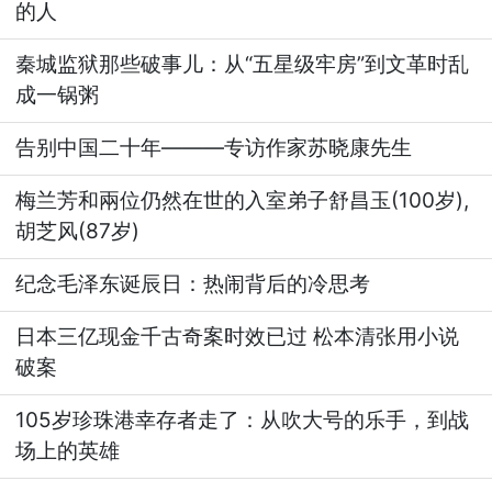
的人
秦城监狱那些破事儿：从“五星级牢房”到文革时乱
成一锅粥
告别中国二十年———专访作家苏晓康先生
梅兰芳和兩位仍然在世的入室弟子舒昌玉(100岁),
胡芝风(87岁)
纪念毛泽东诞辰日：热闹背后的冷思考
日本三亿现金千古奇案时效已过 松本清张用小说
破案
105岁珍珠港幸存者走了：从吹大号的乐手，到战
场上的英雄