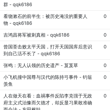
群
-
qqk6186
看饶漱石的前半生：被历史淹没的重要人
0
物
-
qqk6186
吉鸿昌将军被刺真相
-
qqk6186
0
曾国荃击败太平天国，打开天国国库后意识
0
到自己活不长了
-
qqk6186
张鸣：无人认领的历史遗产
-
芨芨草
0
小飞机撞中国尊与汉代的陈持弓事件
-
钓翁
0
羡鱼
人在做天在看：血祸事件反陷李克强于无政
0
府主义式治豫而欠德才，却反显习果敢准确
而合法
-
东田枫叶