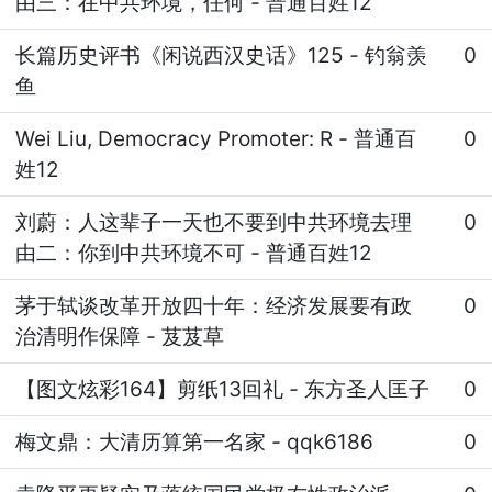
由三：在中共环境，任何
-
普通百姓12
长篇历史评书《闲说西汉史话》125
-
钓翁羡
0
鱼
Wei Liu, Democracy Promoter: R
-
普通百
0
姓12
刘蔚：人这辈子一天也不要到中共环境去理
0
由二：你到中共环境不可
-
普通百姓12
茅于轼谈改革开放四十年：经济发展要有政
0
治清明作保障
-
芨芨草
【图文炫彩164】剪纸13回礼
-
东方圣人匡子
0
梅文鼎：大清历算第一名家
-
qqk6186
0