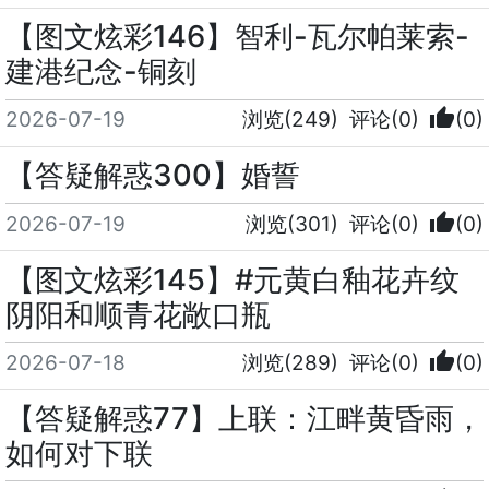
【图文炫彩146】智利-瓦尔帕莱索-
建港纪念-铜刻
thumb_up
2026-07-19
浏览(249)
评论(0)
(0)
【答疑解惑300】婚誓
thumb_up
2026-07-19
浏览(301)
评论(0)
(0)
【图文炫彩145】#元黄白釉花卉纹
阴阳和顺青花敞口瓶
thumb_up
2026-07-18
浏览(289)
评论(0)
(0)
【答疑解惑77】上联：江畔黄昏雨，
如何对下联