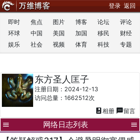
登录
返回
即时
焦点
图片
博客
论坛
评论
环球
中国
美国
加国
移民
财经
娱乐
社会
视频
体育
科技
专题
东方圣人匡子
注册日期：2024-12-13
访问总量：1662512次
photo_album
textsms
相册
留言
网络日志列表
menu
menu