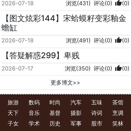
thumb_up
2026-07-18
浏览(431)
评论(0)
(0)
【图文炫彩144】宋蛤蟆籽变彩釉金
蟾缸
thumb_up
2026-07-18
浏览(491)
评论(0)
(0)
【答疑解惑299】卑贱
thumb_up
2026-07-17
浏览(350)
评论(0)
(0)
更多博文>>
旅游
数码
时尚
汽车
五味
茶馆
天下
音乐
基督
摄影
诗词
烹调
子女
学术
历史
军事
股市
笑林