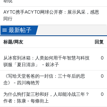
胡说
AYTC携手ACYTO网球公开赛：展示风采，感恩
同行
最新帖子
menu
标题/网友
回复
从冰窖到冰箱：人类如何用千年智慧与科技
0
驯服「夏日清凉」
-
穀冰子
《写给天堂爸爸的一封信：三十年后的思
0
念》
-
四川梅艳芳
为什么狗打架三秒和好，人却能冷战三年？
0
作者：陈康
-
每條街上