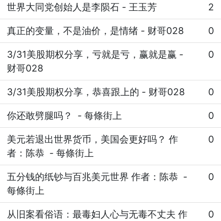
世界大同党创始人是李陨石
-
王玉芳
2
真正的变量，不是油价，是情绪
-
财哥028
0
3/31美股期权分享，亏就是亏，赢就是赢
-
0
财哥028
3/31美股期权分享，恭喜跟上的
-
财哥028
0
你还敢劈腿吗？
-
每條街上
0
美元若退出世界货币，美国会更好吗？ 作
0
者：陈恭
-
每條街上
五分钱的纸钞与百兆美元世界 作者：陈恭
-
0
每條街上
从旧案看俗语：最毒妇人心与无毒不丈夫 作
0