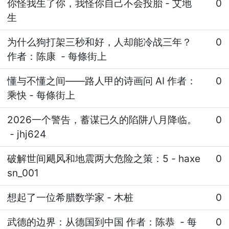
你怪我生了你，我怪你自己不会投胎
-
艾地
0
生
为什么狗打架三秒和好，人却能冷战三年？
0
作者：陈康
-
每條街上
懂与不懂之间——路人甲的诗画问 AI 作者：
0
乘快
-
每條街上
2026一个警告，蓄谋已久的陷阱八月降临。
0
-
jhj624
破解世间飓风和地震两大危险之策：5
-
haxe
0
sn_001
想起了一位希腊数学家
-
木桩
0
武德的边界：从德国到中国 作者：陈恭
-
每
0