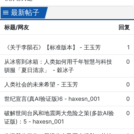
最新帖子
menu
标题/网友
回复
《关于李陨石》【标准版本】
-
王玉芳
1
从冰窖到冰箱：人类如何用千年智慧与科技
0
驯服「夏日清凉」
-
穀冰子
人类社会的未来希望
-
王玉芳
0
世纪宣言(真AI验证版)6
-
haxesn_001
0
破解世间台风和地震两大危险之策(多款AI验
0
证版)：5
-
haxesn_001