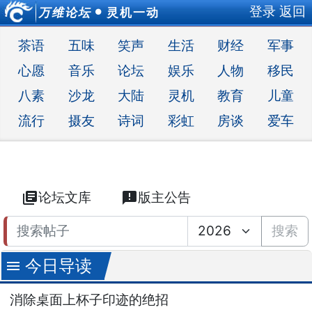
登录
返回
万维论坛
灵机一动
●
茶语
五味
笑声
生活
财经
军事
心愿
音乐
论坛
娱乐
人物
移民
八素
沙龙
大陆
灵机
教育
儿童
流行
摄友
诗词
彩虹
房谈
爱车
library_books
论坛文库
announcement
版主公告
搜索
今日导读
menu
消除桌面上杯子印迹的绝招