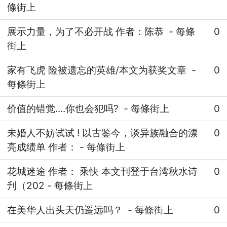
條街上
展示力量，为了不必开战 作者：陈恭
-
每條
0
街上
家有飞虎 险被遗忘的英雄/本文为获奖文章
-
0
每條街上
价值的错觉....你也会犯吗?
-
每條街上
0
未婚人不妨试试 ! 以古鉴今，谈异族融合的漂
0
亮成绩单 作者：
-
每條街上
花城迷途 作者： 乘快 本文刊登于台湾秋水诗
0
刋（202
-
每條街上
在美华人出头天仍遥远吗？
-
每條街上
0