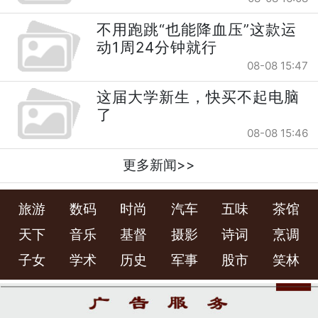
不用跑跳“也能降血压”这款运
动1周24分钟就行
08-08 15:47
这届大学新生，快买不起电脑
了
08-08 15:46
更多新闻>>
旅游
数码
时尚
汽车
五味
茶馆
天下
音乐
基督
摄影
诗词
烹调
子女
学术
历史
军事
股市
笑林