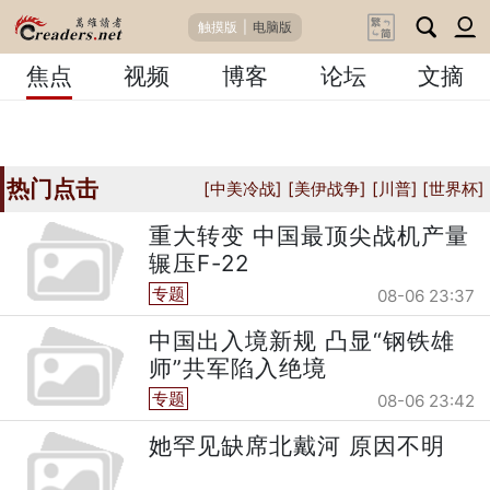
触摸版
|
电脑版
焦点
视频
博客
论坛
文摘
热门点击
[中美冷战]
[美伊战争]
[川普]
[世界杯]
重大转变 中国最顶尖战机产量
辗压F-22
专题
08-06 23:37
中国出入境新规 凸显“钢铁雄
师”共军陷入绝境
专题
08-06 23:42
她罕见缺席北戴河 原因不明