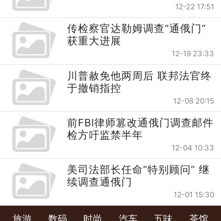
12-22 17:51
传检察官达勒姆调查“通俄门”
获重大进展
12-19 23:33
川普赦免他两周后 联邦法官终
于撤销指控
12-08 20:15
前FBI律师篡改通俄门调查邮件
检方吁监禁半年
12-04 10:33
美司法部长任命“特别顾问” 继
续调查通俄门
12-01 15:30
旅游
数码
时尚
汽车
五味
茶馆