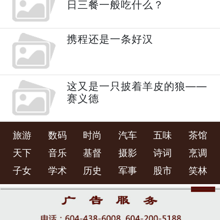
日三餐一般吃什么？
携程还是一条好汉
这又是一只披着羊皮的狼——
赛义德
旅游
数码
时尚
汽车
五味
茶馆
天下
音乐
基督
摄影
诗词
烹调
子女
学术
历史
军事
股市
笑林