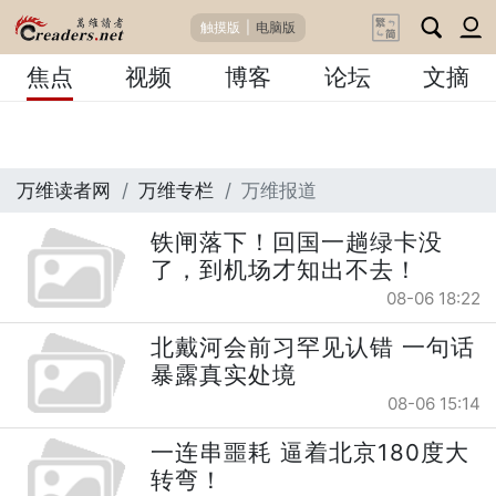
触摸版
|
电脑版
焦点
视频
博客
论坛
文摘
万维读者网
万维专栏
万维报道
铁闸落下！回国一趟绿卡没
了，到机场才知出不去！
08-06 18:22
北戴河会前习罕见认错 一句话
暴露真实处境
08-06 15:14
一连串噩耗 逼着北京180度大
转弯！