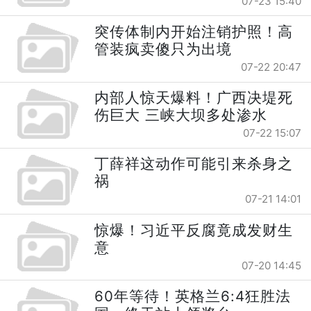
07-23 15:40
突传体制内开始注销护照！高
管装疯卖傻只为出境
07-22 20:47
内部人惊天爆料！广西决堤死
伤巨大 三峡大坝多处渗水
07-22 15:07
丁薛祥这动作可能引来杀身之
祸
07-21 14:01
惊爆！习近平反腐竟成发财生
意
07-20 14:45
60年等待！英格兰6:4狂胜法