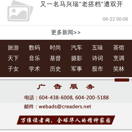
又一名马兴瑞“老搭档”遭双开
06-22 00:08
更多新闻>>
旅游
数码
时尚
汽车
五味
茶馆
天下
音乐
基督
摄影
诗词
烹调
子女
学术
历史
军事
股市
笑林