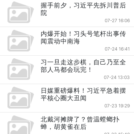
握手前夕，习近平先拆川普后
院
07-27 16:06
内爆开始！习头号笔杆出事传
闻震动中南海
07-24 16:41
习一旦走这步棋，自己乃至全
部人马都会玩完！
07-24 13:03
日媒重磅爆料！习近平急着摆
平核心圈大丑闻
07-23 19:29
北戴河摊牌了？曾温螳螂扑
蝉，胡黄雀在后