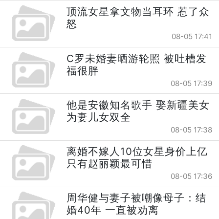
顶流女星拿文物当耳环 惹了众
怒
08-05 17:41
C罗未婚妻晒游轮照 被吐槽发
福很胖
08-05 17:39
他是安徽知名歌手 娶新疆美女
为妻儿女双全
08-05 17:38
离婚不嫁人10位女星身价上亿
只有赵丽颖最可惜
08-05 17:36
周华健与妻子被嘲像母子：结
婚40年 一直被劝离