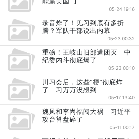
能赢美国”了
05-24 19:16
录音炸了！见习到底有多折
腾？军队干部说出内幕
05-23 00:32
重磅！王岐山旧部遭团灭 中
纪委内斗彻底爆了
05-23 00:10
川习会后，这些“梗”彻底炸
了 习万万没想到
05-17 13:40
魏凤和李尚福闯大祸 习近平
攻台算盘碎了
05-11 00:17