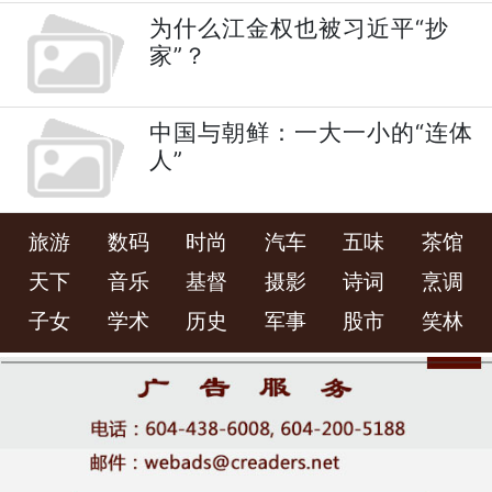
为什么江金权也被习近平“抄
家”？
中国与朝鲜：一大一小的“连体
人”
旅游
数码
时尚
汽车
五味
茶馆
天下
音乐
基督
摄影
诗词
烹调
子女
学术
历史
军事
股市
笑林