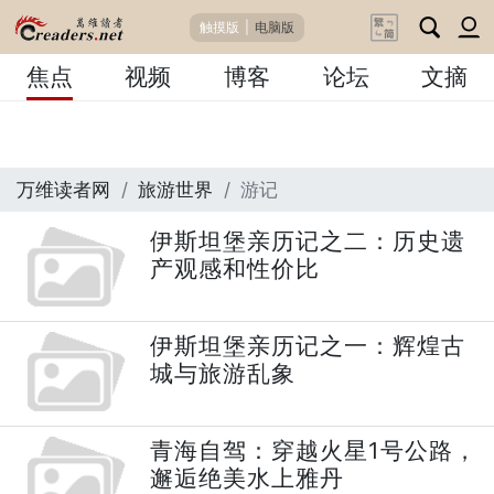
触摸版
|
电脑版
焦点
视频
博客
论坛
文摘
万维读者网
旅游世界
游记
伊斯坦堡亲历记之二：历史遗
产观感和性价比
伊斯坦堡亲历记之一：辉煌古
城与旅游乱象
青海自驾：穿越火星1号公路，
邂逅绝美水上雅丹