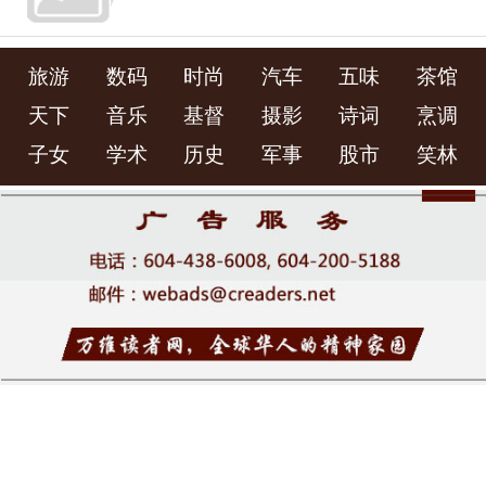
旅游
数码
时尚
汽车
五味
茶馆
天下
音乐
基督
摄影
诗词
烹调
子女
学术
历史
军事
股市
笑林