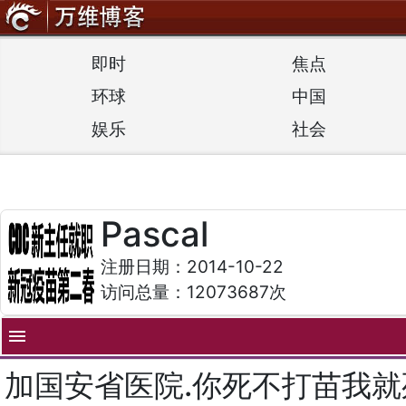
即时
焦点
环球
中国
娱乐
社会
Pascal
注册日期：2014-10-22
访问总量：12073687次
menu
加国安省医院.你死不打苗我就