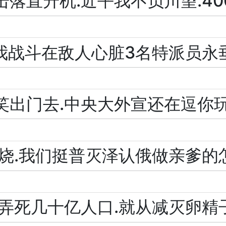
落直升机.近平我不负川望.40
我战斗在敌人心脏3名特派员永
笑出门去.中央大外宣还在逗你
烧.我们挺普灭泽认俄做亲爹的
弄死几十亿人口.就从减灭卵精