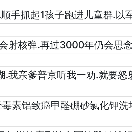
.顺手抓起1孩子跑进儿童群.以
会射核弹.再过3000年仍会思
.我亲爹普京听我一劝.就要怒
经毒素铝致癌甲醛硼砂氯化钾洗