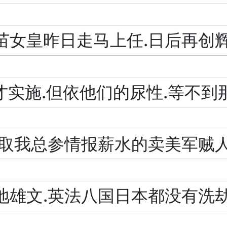
苗女皇昨日走马上任.日后再创
才实施.但依他们的尿性.等不到
领取我总参情报薪水的卖美军贼
地雄文.英法八国日本都没有洗