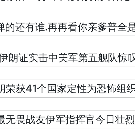
弹的还有谁.再再看你亲爹普全是
.伊朗证实击中美军第五舰队惊
朗荣获41个国家定性为恐怖组
最无畏战友伊军指挥官今日壮烈