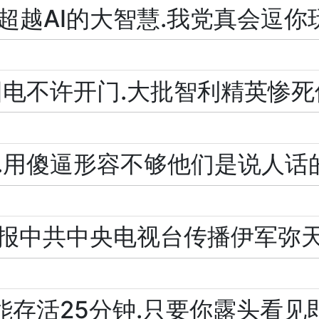
超越AI的大智慧.我党真会逗你
来回电不许开门.大批智利精英惨
.用傻逼形容不够他们是说人话
.举报中共中央电视台传播伊军弥
能存活25分钟.只要你露头看见