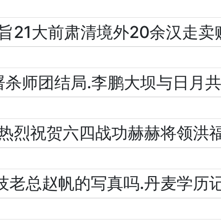
旨21大前肃清境外20余汉走卖
屠杀师团结局.李鹏大坝与日月
最热烈祝贺六四战功赫赫将领洪
技老总赵帆的写真吗.丹麦学历记