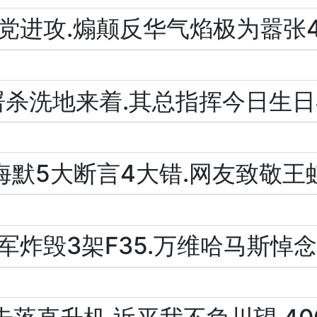
党进攻.煽颠反华气焰极为嚣张
屠杀洗地来着.其总指挥今日生
海默5大断言4大错.网友致敬王
军炸毁3架F35.万维哈马斯悼