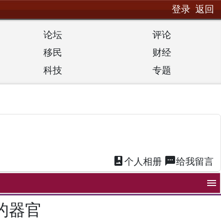
登录
返回
论坛
评论
移民
财经
科技
专题
photo_album
textsms
个人
相册
给我
留言
menu
的器官