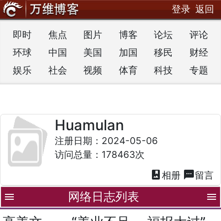
登录
返回
即时
焦点
图片
博客
论坛
评论
环球
中国
美国
加国
移民
财经
娱乐
社会
视频
体育
科技
专题
Huamulan
注册日期：2024-05-06
访问总量：178463次
photo_album
textsms
相册
留言
网络日志列表
menu
menu