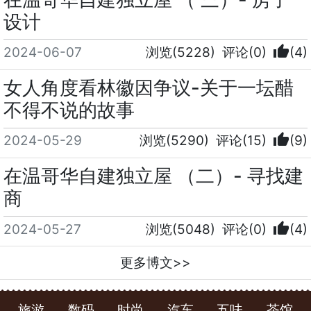
设计
thumb_up
2024-06-07
浏览(5228)
评论(0)
(4)
女人角度看林徽因争议-关于一坛醋
不得不说的故事
thumb_up
2024-05-29
浏览(5290)
评论(15)
(9)
在温哥华自建独立屋 （二）- 寻找建
商
thumb_up
2024-05-27
浏览(5048)
评论(0)
(4)
更多博文>>
旅游
数码
时尚
汽车
五味
茶馆