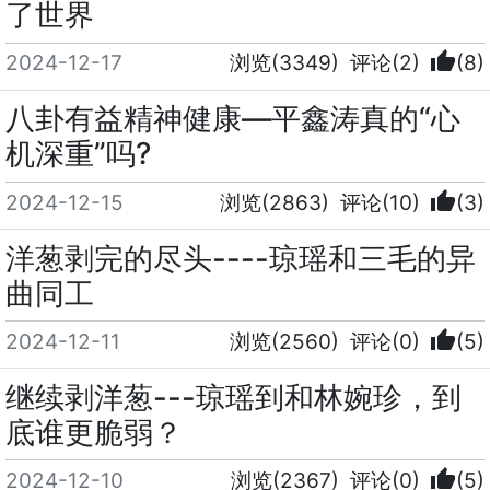
了世界
thumb_up
2024-12-17
浏览(3349)
评论(2)
(8)
八卦有益精神健康—平鑫涛真的“心
机深重”吗?
thumb_up
2024-12-15
浏览(2863)
评论(10)
(3)
洋葱剥完的尽头----琼瑶和三毛的异
曲同工
thumb_up
2024-12-11
浏览(2560)
评论(0)
(5)
继续剥洋葱---琼瑶到和林婉珍，到
底谁更脆弱？
thumb_up
2024-12-10
浏览(2367)
评论(0)
(5)