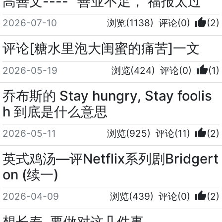
高善文---- “善业不足， 福报太过”
thumb_up
2026-07-10
浏览(1138)
评论(0)
(2)
评论[糖水里泡大闺蜜的痛苦]一文
thumb_up
2026-05-19
浏览(424)
评论(0)
(1)
乔布斯的 Stay hungry, Stay foolis
h 到底是什么意思
thumb_up
2026-05-11
浏览(925)
评论(11)
(2)
英式鸡汤—评Netflix系列剧Bridgert
on (续一)
thumb_up
2026-04-09
浏览(439)
评论(0)
(2)
想长寿, 要做对这几件事