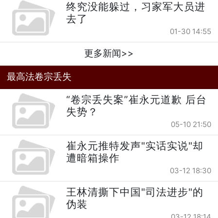
终究没能躲过，习家军大员进
去了
01-30 14:55
更多新闻>>
最高法卷宗丢失
“卷宗丢失案”崔永元道歉 后台
失势？
05-10 21:50
崔永元推特发声"实话实说"却
遭暗箱操作
03-12 18:30
王林清撕下中国"司法进步"的
伪装
03-12 18:14