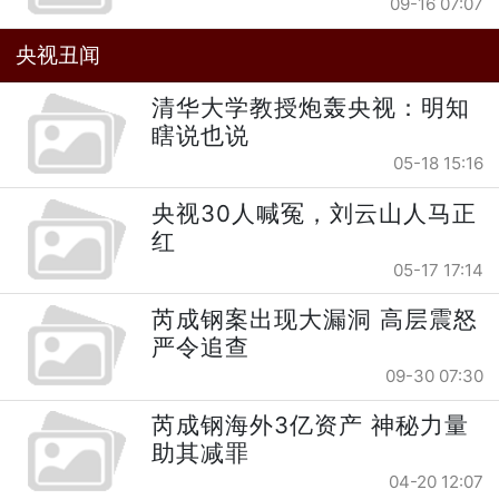
09-16 07:07
央视丑闻
清华大学教授炮轰央视：明知
瞎说也说
05-18 15:16
央视30人喊冤，刘云山人马正
红
05-17 17:14
芮成钢案出现大漏洞 高层震怒
严令追查
09-30 07:30
芮成钢海外3亿资产 神秘力量
助其减罪
04-20 12:07