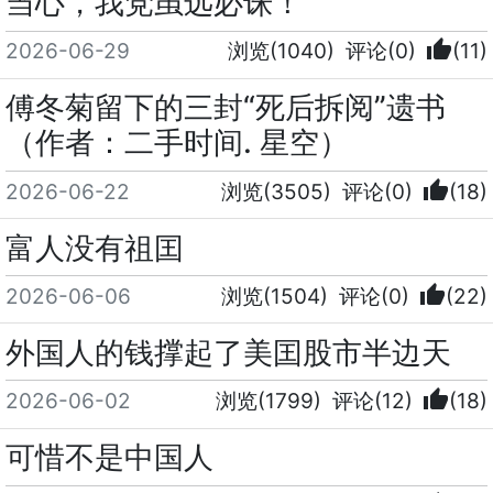
当心，我党虽远必诛！
thumb_up
2026-06-29
浏览(1040)
评论(0)
(11)
傅冬菊留下的三封“死后拆阅”遗书
（作者：二手时间. 星空）
thumb_up
2026-06-22
浏览(3505)
评论(0)
(18)
富人没有祖囯
thumb_up
2026-06-06
浏览(1504)
评论(0)
(22)
外国人的钱撑起了美囯股市半边天
thumb_up
2026-06-02
浏览(1799)
评论(12)
(18)
可惜不是中国人