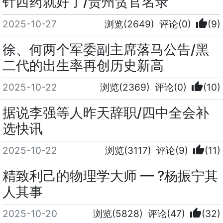
针西药就好了/贵州贪官名录
thumb_up
2025-10-27
浏览(2649)
评论(0)
(9)
徐、何两个军委副主席落马公告/黑
二代的出生率再创历史新高
thumb_up
2025-10-22
浏览(2369)
评论(0)
(10)
据说李强等人昨天辞职/四中全会补
选快讯
thumb_up
2025-10-22
浏览(3117)
评论(9)
(11)
精致利己的物理学大师 — ?杨振宁其
人其事
thumb_up
2025-10-20
浏览(5828)
评论(47)
(32)