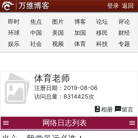
登录
返回
即时
焦点
图片
博客
论坛
评论
环球
中国
美国
加国
移民
财经
娱乐
社会
视频
体育
科技
专题
体育老师
注册日期：2019-08-06
访问总量：8314425次
photo_album
textsms
相册
留言
网络日志列表
menu
menu