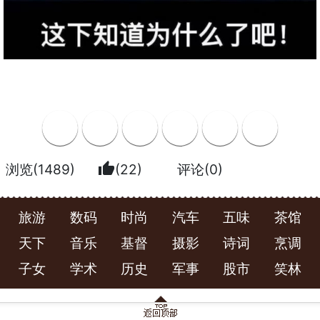
thumb_up
浏览(1489)
(22)
评论(0)
旅游
数码
时尚
汽车
五味
茶馆
天下
音乐
基督
摄影
诗词
烹调
子女
学术
历史
军事
股市
笑林