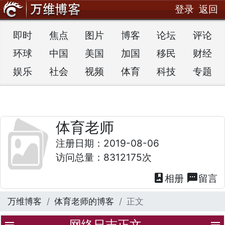
登录
返回
即时
焦点
图片
博客
论坛
评论
环球
中国
美国
加国
移民
财经
娱乐
社会
视频
体育
科技
专题
体育老师
注册日期：2019-08-06
访问总量：8312175次
photo_album
textsms
相册
留言
万维博客
体育老师的博客
正文
网络日志正文