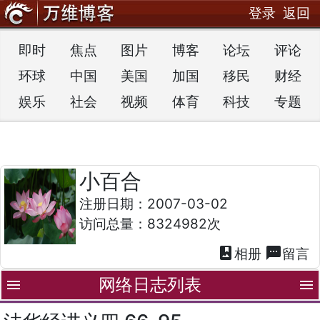
登录
返回
即时
焦点
图片
博客
论坛
评论
环球
中国
美国
加国
移民
财经
娱乐
社会
视频
体育
科技
专题
小百合
注册日期：2007-03-02
访问总量：8324982次
photo_album
textsms
相册
留言
网络日志列表
menu
menu