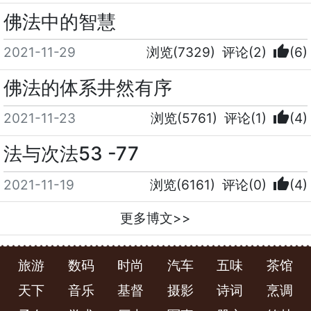
佛法中的智慧
thumb_up
2021-11-29
浏览(7329)
评论(2)
(6)
佛法的体系井然有序
thumb_up
2021-11-23
浏览(5761)
评论(1)
(4)
法与次法53 -77
thumb_up
2021-11-19
浏览(6161)
评论(0)
(4)
更多博文>>
旅游
数码
时尚
汽车
五味
茶馆
天下
音乐
基督
摄影
诗词
烹调