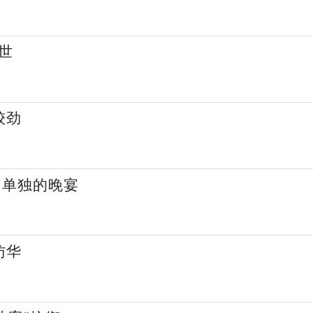
世
较劲
了单独的晚宴
访华