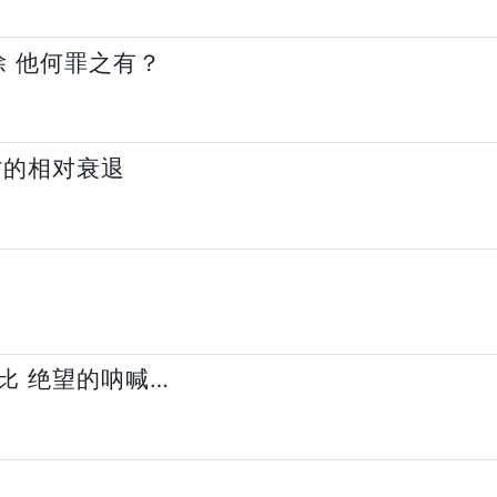
除 他何罪之有？
方的相对衰退
比 绝望的呐喊…