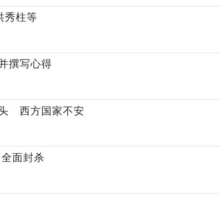
洪秀柱等
并撰写心得
风头 西方国家不安
国全面封杀