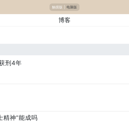
触摸版
|
电脑版
博客
获刑4年
士精神”能成吗