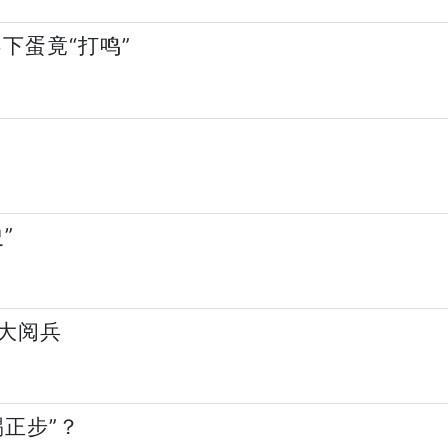
下蛋竟“打鸣”
”
大阅兵
正步”？