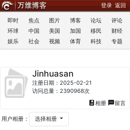
登录
返回
即时
焦点
图片
博客
论坛
评论
环球
中国
美国
加国
移民
财经
娱乐
社会
视频
体育
科技
专题
Jinhuasan
注册日期：2025-02-21
访问总量：2390968次
photo_album
textsms
相册
留言
用户相册：
选择相册