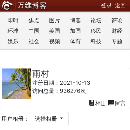
登录
返回
即时
焦点
图片
博客
论坛
评论
环球
中国
美国
加国
移民
财经
娱乐
社会
视频
体育
科技
专题
雨村
注册日期：2021-10-13
访问总量：936276次
photo_album
textsms
相册
留言
用户相册：
选择相册