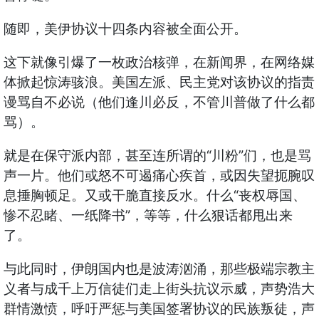
随即，美伊协议十四条内容被全面公开。
这下就像引爆了一枚政治核弹，在新闻界，在网络媒
体掀起惊涛骇浪。美国左派、民主党对该协议的指责
谩骂自不必说（他们逢川必反，不管川普做了什么都
骂）。
就是在保守派内部，甚至连所谓的“川粉”们，也是骂
声一片。他们或怒不可遏痛心疾首，或因失望扼腕叹
息捶胸顿足。又或干脆直接反水。什么“丧权辱国、
惨不忍睹、一纸降书”，等等，什么狠话都甩出来
了。
与此同时，伊朗国内也是波涛汹涌，那些极端宗教主
义者与成千上万信徒们走上街头抗议示威，声势浩大
群情激愤，呼吁严惩与美国签署协议的民族叛徒，声