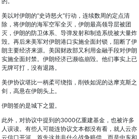
的。
美以对伊朗的“史诗怒火”行动，连续数周的定点清
除，将伊朗的海军空军全灭，伊朗最高领导层被团
灭，伊朗的防卫体系、导弹发射和制造系统被大量炸
毁。再后来美军对伊朗港口实施全面封锁，阻断了伊
朗主要经济来源。美国财政部又利用金融手段对伊朗
实施全面封禁。伊朗经济已濒临崩毁。他们事实上已
无牌可打，没有退路。
美伊协议堪比一柄柔可绕指，削铁如泥的达摩克斯之
剑，高悬在伊朗头上。
伊朗签的是城下之盟。
此外，对协议中提到的3000亿重建基金，也被许多
人误读。有些人可能连协议文本都没有看，就人云亦
云信口开河。首先这并非什么战争赔偿，而是中东和