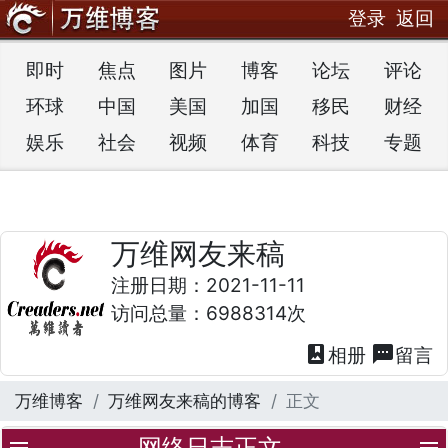
登录
返回
即时
焦点
图片
博客
论坛
评论
环球
中国
美国
加国
移民
财经
娱乐
社会
视频
体育
科技
专题
万维网友来稿
注册日期：2021-11-11
访问总量：6988314次
photo_album
textsms
相册
留言
万维博客
万维网友来稿的博客
正文
网络日志正文