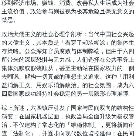
移到经济市场。赚钱、消费、改善私人生活成为社会
主流价值，政治参与则被视为极其危险且毫无意义的
禁忌。
政治犬儒主义的社会心理学剖析：当代中国社会兴起
的犬儒主义，其本质是「看穿了却装糊涂」的集体生
存策略。公众深知官员腐败与体制弊端，但由于六四
所带来的深层恐惧与无力感，人们选择在公共事务上
集体沉默或假装顺从，甚至主动站在国家权力的一侧
去嘲讽、解构一切真诚的理想主义追求。这种「用利
益消解正义、用娱乐消解政治」的社会氛围，成为六
四后国家成功维持社会稳定的另一层隐形心理屏障。
综上所述，六四镇压引发了国家与民间双向的结构性
演变：在国家机器层面，执政当局全面升级为极权管
治，不仅建构了常态化的「维稳体制」，更将新闻审
查「法制化」，并逐步向现代数位监控延伸；在民间