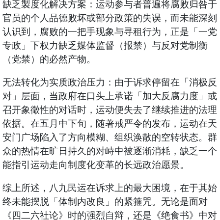
缺乏製度化解决方案：运动参与者普遍将腐败归咎于
官员的个人品德败坏或部分政策的失误，而未能深刻
认识到，腐败的一把手现象与寻租行为，正是「一党
专政」下权力缺乏媒体监督（报禁）与反对党制衡
（党禁）的必然产物。
无法转化为实质政治压力：由于诉求停留在「消极反
对」层面，当政府在口头上承诺「加大反腐力度」或
召开象徵性的对话时，运动便失去了继续推进的法理
依据。在五月中下旬，随著戒严令的发布，运动在天
安门广场陷入了方向模糊、组织涣散的空转状态。群
众的热情在旷日持久的对峙中被逐渐消耗，缺乏一个
能指引运动走向制度化变革的长远政治愿景。
综上所述，八九民运在诉求上的最大困境，在于其始
终未能摆脱「体制内改良」的紧箍咒。无论是面对
《四二六社论》时的强烈自辩，还是《绝食书》中对