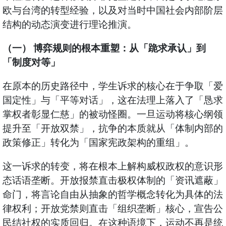
欧与台湾的转型经验，以及对当时中国社会内部阶层
结构的动态演变进行理论推演。
（一） 博弈规则的根本重塑：从「跪求承认」到
「制度对等」
在原本的历史路径中，学生诉求的核心在于争取「爱
国定性」与「平等对话」，这在法理上落入了「恳求
掌权者彰显仁慈」的被动怪圈。一旦运动将核心纲领
提升至「开放双禁」，抗争的本质就从「体制内部的
政策修正」转化为「国家宪政架构的重组」。
这一诉求的转变，将在根本上解构威权政权的意识形
态话语垄断。开放报禁直击极权体制的「资讯遮蔽」
命门，将言论自由从抽象的哲学概念转化为具体的法
律权利；开放党禁则直击「组织垄断」核心，宣告公
民结社权的实质回归。在这种语境下，运动不再是统