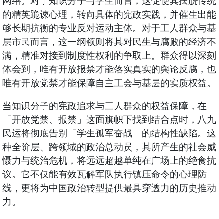
网络。对于知识分子与学生而言，这促使其摆脱传统
的精英跪谏心理，转向具体的宪政实践，并催生出能
够长期抗衡的专业反对运动主体。对于工人群众与基
层市民而言，这一纲领则将其对民生与腐败的经济不
满，精准对接到制度性权利的争取上。群众得以深刻
体会到，唯有开放报禁才能落实真实的舆论反腐，也
唯有开放党禁才能保障自主工会与基层的实质权益。
当知识分子的宪政追求与工人群众的权益保障，在
「开放党禁、报禁」这面旗帜下找到结合点时，八九
民运将彻底告别「学生孤军奋战」的结构性缺陷。这
种全阶层、跨领域的政治总动员，其所产生的社会威
慑力与统治危机，将远远超越单纯在广场上的绝食抗
议。它不仅能有效瓦解军队执行镇压命令的心理防
线，更将为中国政治转型提供最具穿透力的历史推动
力。