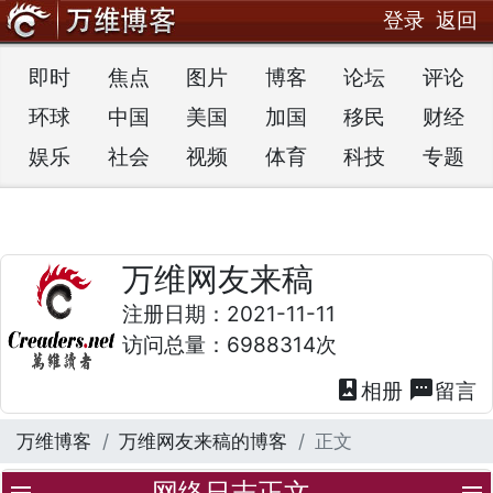
登录
返回
即时
焦点
图片
博客
论坛
评论
环球
中国
美国
加国
移民
财经
娱乐
社会
视频
体育
科技
专题
万维网友来稿
注册日期：2021-11-11
访问总量：6988314次
photo_album
textsms
相册
留言
万维博客
万维网友来稿的博客
正文
网络日志正文