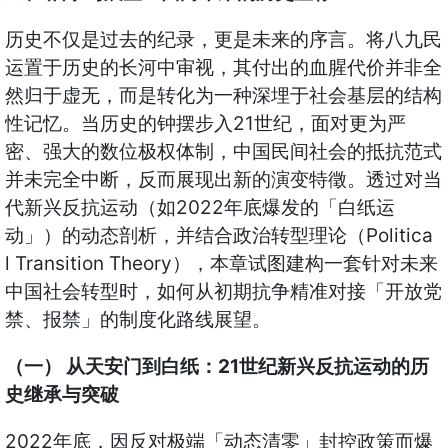
历史不仅是过去的纪录，更是未来的序言。将八九民
运置于历史的长河中审视，其付出的血腥代价并非全
然归于虚无，而是转化为一种深埋于社会基层的结构
性记忆。当历史的钟摆步入21世纪，面对更为严
密、强大的数位极权体制，中国民间社会的抵抗范式
并未完全中断，反而展现出新的演变特徵。透过对当
代新兴反抗运动（如2022年底爆发的「白纸运
动」）的动态剖析，并结合政治转型理论（Politica
l Transition Theory），本章试图建构一套针对未来
中国社会转型时，如何从初期抗争精准对接「开放党
禁、报禁」的制度化路线展望。
（一） 从天安门到白纸：21世纪新兴反抗运动的历
史继承与突破
2022年底，因反对极端「动态清零」封控政策而爆