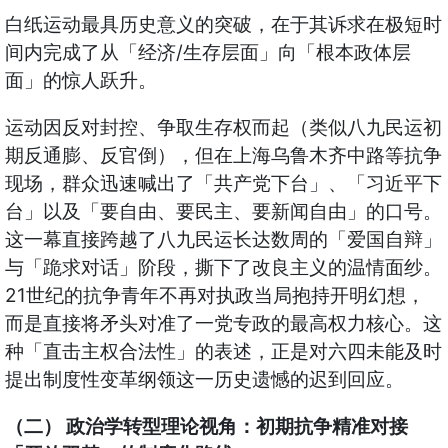
白纸运动最具历史意义的突破，在于其诉求在极短时
间内完成了从「经济/生存层面」向「根本政体层
面」的惊人跃升。
运动因反对封控、争取生存权而起（类似八九民运初
期反通膨、反官倒），但在上海乌鲁木齐中路等抗争
现场，群众迅速喊出了「共产党下台」、「习近平下
台」以及「要自由、要民主、要新闻自由」的口号。
这一幕直接跨越了八九民运长达数周的「爱国自辩」
与「跪求对话」阶段，撕下了改良主义的温情面纱。
21世纪的抗争青年不再对执政当局抱持开明幻想，
而是直接将矛头对准了一党专政的最高权力核心。这
种「直击主权合法性」的表述，正是对六四未能及时
提出制度性变革纲领这一历史遗憾的迟到回应。
（二） 政治学转型理论视角：初期抗争精准对接