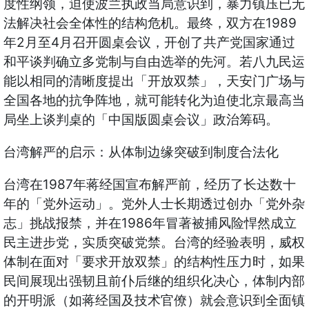
度性纲领，迫使波兰执政当局意识到，暴力镇压已无
法解决社会全体性的结构危机。最终，双方在1989
年2月至4月召开圆桌会议，开创了共产党国家通过
和平谈判确立多党制与自由选举的先河。若八九民运
能以相同的清晰度提出「开放双禁」，天安门广场与
全国各地的抗争阵地，就可能转化为迫使北京最高当
局坐上谈判桌的「中国版圆桌会议」政治筹码。
台湾解严的启示：从体制边缘突破到制度合法化
台湾在1987年蒋经国宣布解严前，经历了长达数十
年的「党外运动」。党外人士长期透过创办「党外杂
志」挑战报禁，并在1986年冒著被捕风险悍然成立
民主进步党，实质突破党禁。台湾的经验表明，威权
体制在面对「要求开放双禁」的结构性压力时，如果
民间展现出强韧且前仆后继的组织化决心，体制内部
的开明派（如蒋经国及技术官僚）就会意识到全面镇