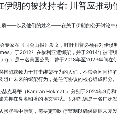
在伊朗的被挟持者: 川普应推动
——
——
人质
以及他们的姓名
在关于伊朗的公开讨论中
会专家在《国会山报》发文，呼吁川普必须在对伊谈
ames
2012
2014
“
）于
年在叙利亚遭绑架，并于
年被
伊
argi
2018
2023
）是一名美国公民，曾于
年至
年间在
误拘留或致力于打击绑架行为的人们，不禁会问同样
及阻止未来的绑架行为，是任何协议的核心组成部分
·
Kamran Hekmati
2024
9
兰
赫克马蒂（
）分别于
年
月和
被关押在臭名昭著的埃文监狱。瓦利扎德是一名广泛
从膀胱癌中康复，需要定期医疗监测以确保癌症未复