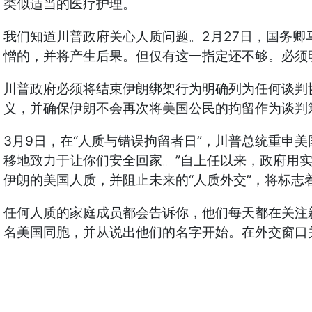
类似适当的医疗护理。
2
27
我们知道川普政府关心人质问题。
月
日，国务卿
憎的，并将产生后果。但仅有这一指定还不够。必须
川普政府必须将结束伊朗绑架行为明确列为任何谈判
义，并确保伊朗不会再次将美国公民的拘留作为谈判
3
9
“
”
月
日，在
人质与错误拘留者日
，川普总统重申美
”
移地致力于让你们安全回家。
自上任以来，政府用
“
”
伊朗的美国人质，并阻止未来的
人质外交
，将标志
任何人质的家庭成员都会告诉你，他们每天都在关注
名美国同胞，并从说出他们的名字开始。在外交窗口