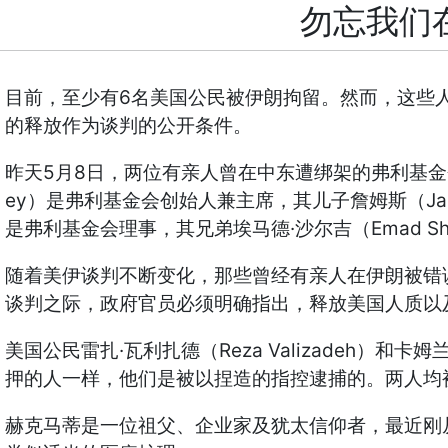
勿忘我们
6
目前，至少有
名美国公民被伊朗拘留。然而，这些
的释放作为谈判的公开条件。
5
8
昨天
月
日，两位有亲人曾在中东遭绑架的弗利基金
ey
J
）是弗利基金会创始人兼主席，其儿子詹姆斯（
·
Emad Sh
是弗利基金会理事，其兄弟埃马德
沙尔吉（
随着美伊谈判不断变化，那些曾经有亲人在伊朗被错
谈判之际，政府官员必须明确指出，释放美国人质以
·
Reza Valizadeh
美国公民雷扎
瓦利扎德（
）和卡姆
押的人一样，他们是被以捏造的指控逮捕的。两人均
赫克马蒂是一位祖父、企业家及犹太信仰者，最近刚