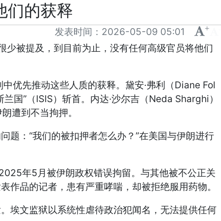
他们的获释
+
-
发表时间：
2026-05-09 05:01
很少被提及，到目前为止，没有任何高级官员将他们
·
Diane Fol
判中优先推动这些人质的获释。黛安
弗利（
”
ISIS
·
Neda Sharghi
斯兰国
（
）斩首。内达
沙尔吉（
）
伊朗遭到不当拘押。
“
”
的问题：
我们的被扣押者怎么办？
在美国与伊朗进行
。
2025
5
年
月被伊朗政权错误拘留。与其他被不公正关
发表作品的记者，患有严重哮喘，却被拒绝服用药物。
发。埃文监狱以系统性虐待政治犯闻名，无法提供任何