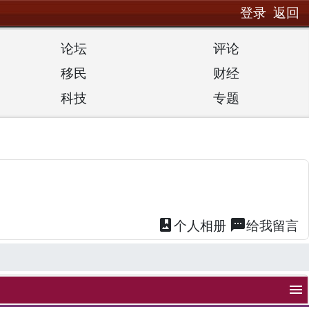
登录
返回
论坛
评论
移民
财经
科技
专题
photo_album
textsms
个人
相册
给我
留言
menu