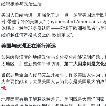
经积极参与政治生活。
美国人口结构进一步强化了这一点。尽管美国源于欧
“
”
hyphenated Americans
对
带连字符的美国人
（
）
——
体现出一种半球身份认同
它源于欧洲殖民者与美
“
”
经超越任何严格意义上的
欧洲定义
。
美国与欧洲正在渐行渐远
如果缓慢演变的地缘政治与文化变化能够说明问题，
太地区，并重新聚焦半球防御。
第二大因素则是文化
当俄罗斯全面入侵乌克兰开始时，许多美国人认为，
为主要挑战者，大量美国人认为北京是美国最大的敌
忧
。
地理因素有助于解释这种差异。美国既是大西洋国家
延伸至亚洲乃至更远地区，包括台湾、日本、韩国、