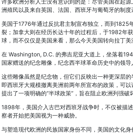
许多欧洲分析人士没有意识到的是：尽管美国在起源
洲殖民以及来自英国、法国、西班牙与葡萄牙的制度
1776
1825
美国于
年通过反抗君主制宣布独立，而到
1982
裂；加拿大则在经历长达十年的过程后，于
年
球，而不仅仅是美国来看，那么今天美国转向拉丁美
Washington, D.C.
19
在
的弗吉尼亚大道上，坐落着
国家赠送的纪念雕像，纪念西半球革命历史中的领导
这些雕像虽然是纪念物，但它们反映出一种更深层的
即西班牙大规模撤离美洲前两年所宣布的政策，可以
“
”
提出了一项明确的
半球政策
，旨在阻止欧洲列强破
1898
年，美国介入古巴对西班牙战争时，不仅被描
察者开始把美国视为一种威胁。
与塑造现代欧洲的民族国家身份不同，美国的文化身