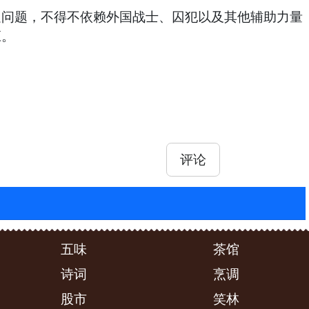
足问题，不得不依赖外国战士、囚犯以及其他辅助力量
应。
评论
五味
茶馆
诗词
烹调
股市
笑林