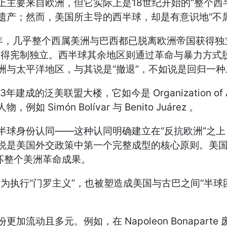
18
“
上主要来自欧洲，但它实际上是
世纪开始的
整个西
“
遗产；然而，美国所主导的西半球，却是有意识地
不
年，几乎整个西属美洲与巴西都已脱离欧洲帝国获得独
获得宪制独立。西半球其余地区则通过革命与暴力方式
“
”
洲与太平洋地区，与其说是
撤退
，不如说是回归一种
43
Organization of
年建成的泛美联盟大楼，它如今是
Simón Bolívar
Benito Juárez
人物，例如
与
。
——
“
”
半球身份认同
这种认同明确建立在
反抗欧洲
之上
说是美国外交政策中第一个完整成型的核心原则。美
坏整个美洲革命成果。
“
”
“
述为执行
门罗主义
，也被塑造成美国与古巴之间
半球
Napoleon Bonaparte
份更加流动且多元。例如，在