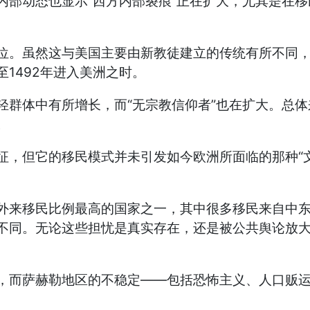
“
”
内部动态也显示
西方内部裂痕
正在扩大，尤其是在移
位。虽然这与美国主要由新教徒建立的传统有所不同
1492
至
年进入美洲之时。
“
”
轻群体中有所增长，而
无宗教信仰者
也在扩大。总体
。
“
征，但它的移民模式并未引发如今欧洲所面临的那种
外来移民比例最高的国家之一，其中很多移民来自中
不同。无论这些担忧是真实存在，还是被公共舆论放
——
，而萨赫勒地区的不稳定
包括恐怖主义、人口贩