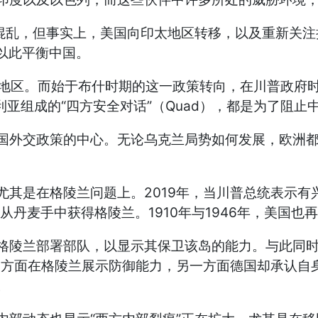
混乱，但事实上，美国向印太地区转移，以及重新关注
以此平衡中国。
地区。而始于布什时期的这一政策转向，在川普政府
“
”
Quad
利亚组成的
四方安全对话
（
），都是为了阻止
国外交政策的中心。无论乌克兰局势如何发展，欧洲
2019
尤其是在格陵兰问题上。
年，当川普总统表示有
1910
1946
从丹麦手中获得格陵兰。
年与
年，美国也再
格陵兰部署部队，以显示其保卫该岛的能力。与此同
一方面在格陵兰展示防御能力，另一方面德国却承认自
。