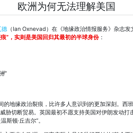
欧洲为何无法理解美国
Ian Oxnevad
瓦德
（
）在《地缘政治情报服务》杂志发
”
裂痕
，实则是美国回归其最初的半球身份
：
”
洲
间的地缘政治裂痕，比许多人意识到的更加深刻。西
威胁切断贸易。英国最初不愿支持美国对伊朗发动打
·
”
是温斯顿
丘吉尔
。