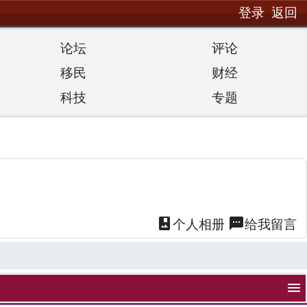
登录
返回
论坛
评论
移民
财经
科技
专题
photo_album
textsms
个人
相册
给我
留言
menu