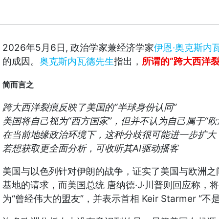
2026
5
6
,
·
年
月
日
政治学家兼经济学家
伊恩
奥克斯内
“
的成因。
奥克斯内瓦德先生
指出，
所谓的
跨大西洋
简而言之
“
”
跨大西洋裂痕反映了美国的
半球身份认同
“
”
“
美国将自己视为
西方国家
，但并不认为自己属于
欧
在当前地缘政治环境下，这种分歧很可能进一步扩大
AI
若想获取更全面分析，可收听其
驱动播客
美国与以色列针对伊朗的战争，证实了美国与欧洲之
·J·
基地的请求，而美国总统
唐纳德
川普则回应称，将
“
”
Keir Starmer “
为
曾经伟大的盟友
，并表示首相
不