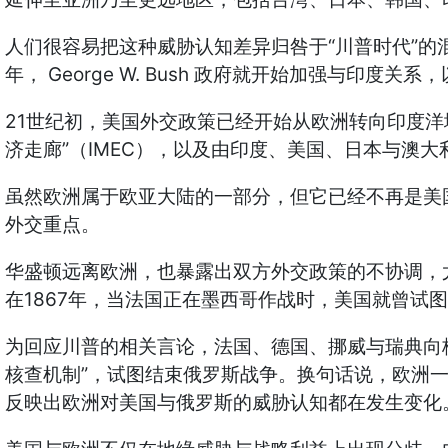
“
”
人们很容易把这种威胁认知差异归咎于
川普时代
的
George W. Bush
年，
政府就开始加强与印度关系，
21
世纪初，美国外交政策已经开始从欧洲转向印度洋
”
IMEC
济走廊
（
），以及由印度、美国、日本与澳大
虽然欧洲属于欧亚大陆的一部分，但它已经不再是美
外交重点。
华盛顿远离欧洲，也暴露出双方外交政策的不协调，
1867
在
年，当法国正在墨西哥作战时，美国就曾试图
为回应川普的相关言论，法国、德国、挪威与瑞典向
”
核查机制
，试图结束俄罗斯战争。换句话说，欧洲
反映出欧洲对美国与俄罗斯的威胁认知都在发生变化