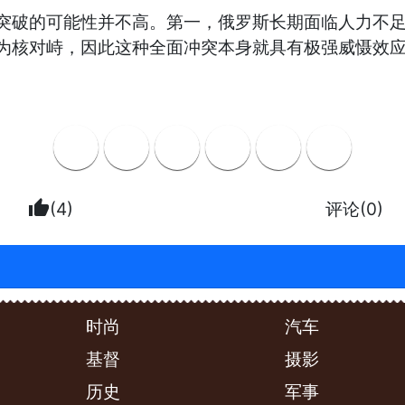
突破的可能性并不高。第一，俄罗斯长期面临人力不
为核对峙，因此这种全面冲突本身就具有极强威慑效
thumb_up
(4)
评论(0)
时尚
汽车
基督
摄影
历史
军事