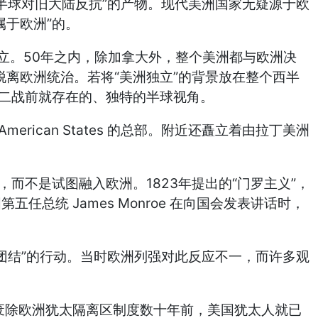
”
半球对旧大陆反抗
的产物。现代美洲国家无疑源于欧
”
属于欧洲
的。
50
立。
年之内，除加拿大外，整个美洲都与欧洲决
“
”
脱离欧洲统治。若将
美洲独立
的背景放在整个西半
二战前就存在的、独特的半球视角。
 American States
的总部。附近还矗立着由拉丁美洲
1823
“
”
，而不是试图融入欧洲。
年提出的
门罗主义
，
James Monroe
国第五任总统
在向国会发表讲话时，
”
团结
的行动。当时欧洲列强对此反应不一，而许多观
废除欧洲犹太隔离区制度数十年前，美国犹太人就已