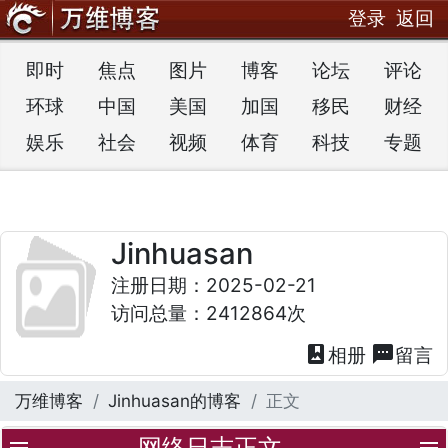
登录
返回
即时
焦点
图片
博客
论坛
评论
环球
中国
美国
加国
移民
财经
娱乐
社会
视频
体育
科技
专题
Jinhuasan
注册日期：2025-02-21
访问总量：2412864次
photo_album
textsms
相册
留言
万维博客
Jinhuasan的博客
正文
网络日志正文