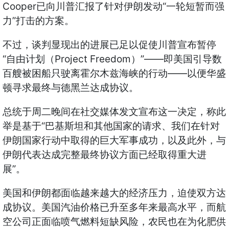
Cooper
“
已向川普汇报了针对伊朗发动
一轮短暂而强
”
力
打击的方案。
不过，谈判显现出的进展已足以促使川普宣布暂停
“
Project Freedom
”——
自由计划（
）
即美国引导数
——
百艘被困船只驶离霍尔木兹海峡的行动
以便华盛
顿寻求最终与德黑兰达成协议。
总统于周二晚间在社交媒体发文宣布这一决定，称此
“
举是基于
巴基斯坦和其他国家的请求、我们在针对
伊朗国家行动中取得的巨大军事成功，以及此外，与
伊朗代表达成完整最终协议方面已经取得重大进
”
展
。
美国和伊朗都面临越来越大的经济压力，迫使双方达
成协议。美国汽油价格已升至多年来最高水平，而航
空公司正面临喷气燃料短缺风险，农民也在为化肥供