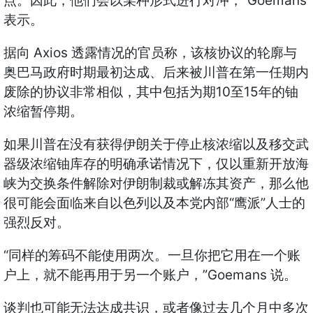
”Goemans
点。因此，他们会以某种形式进行对冲，
表示。
Axios
据向
透露情况的官员称，该核协议的轮廓与
奥巴马政府时期最初达成、后来被川普在第一任期内
10
15
废除的协议非常相似，其中包括为期
至
年的铀
浓缩暂停期。
如果川普在没有获得伊朗关于停止核浓缩以及移交武
器级浓缩铀库存的明确承诺情况下，仅以重新开放海
峡为交换条件解除对伊朗制裁或解冻其资产，那么他
“
”
很可能会面临来自以色列以及本党内部
鹰派
人士的
强烈反对。
“
同样的筹码不能使用两次。一旦你把它用在一个账
”Goemans
户上，就不能再用于另一个账户，
说。
谈判也可能无法达成共识，或者像过去几个月中多次