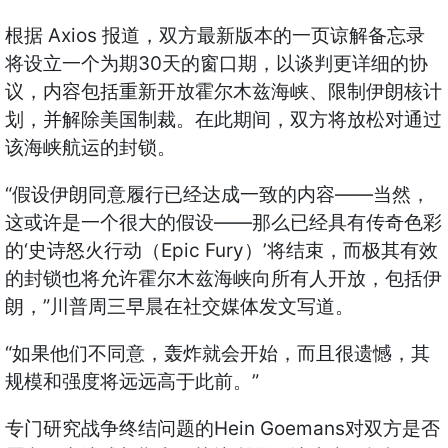
Axios
根据
报道，双方最新版本的一页谅解备忘录
30
将设立一个为期
天的窗口期，以谈判更详细的协
议，内容包括重新开放霍尔木兹海峡、限制伊朗核计
划，并解除美国制裁。在此期间，双方将放松对通过
该海峡航运的封锁。
“
——
假设伊朗同意履行已经达成一致的内容
当然，
——
这或许是一个很大的假设
那么已经具有传奇色彩
‘
Epic Fury
’
的
史诗怒火行动（
）
将结束，而极其有效
的封锁也将允许霍尔木兹海峡向所有人开放，包括伊
”
朗，
川普周三早晨在社交媒体发文写道。
“
如果他们不同意，轰炸就会开始，而且很遗憾，其
”
规模和强度将远远高于此前。
Hein Goemans
专门研究战争终结问题的
对双方是否