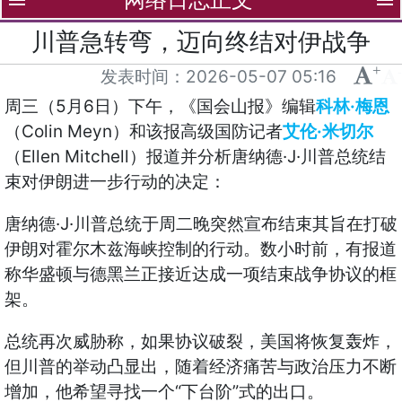
menu
menu
川普急转弯，迈向终结对伊战争
+
-
发表时间：
2026-05-07 05:16
5
6
·
周三（
月
日）下午，《国会山报》编辑
科林
梅恩
Colin Meyn
·
（
）和该报高级国防记者
艾伦
米切尔
Ellen Mitchell
·J·
（
）报道并分析唐纳德
川普总统结
束对伊朗进一步行动的决定：
·J·
唐纳德
川普总统于周二晚突然宣布结束其旨在打破
伊朗对霍尔木兹海峡控制的行动。数小时前，有报道
称华盛顿与德黑兰正接近达成一项结束战争协议的框
架。
总统再次威胁称，如果协议破裂，美国将恢复轰炸，
但川普的举动凸显出，随着经济痛苦与政治压力不断
“
”
增加，他希望寻找一个
下台阶
式的出口。