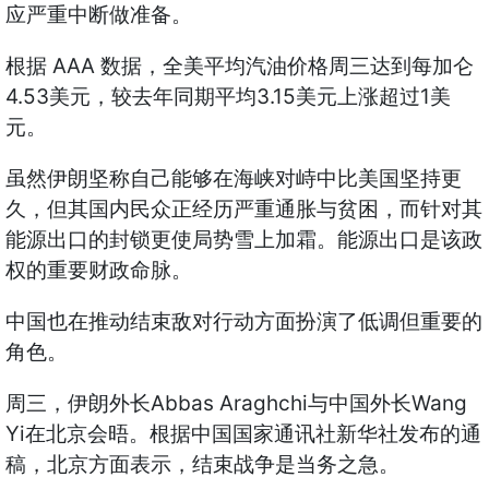
应严重中断做准备。
AAA
根据
数据，全美平均汽油价格周三达到每加仑
4.53
3.15
1
美元，较去年同期平均
美元上涨超过
美
元。
虽然伊朗坚称自己能够在海峡对峙中比美国坚持更
久，但其国内民众正经历严重通胀与贫困，而针对其
能源出口的封锁更使局势雪上加霜。能源出口是该政
权的重要财政命脉。
中国也在推动结束敌对行动方面扮演了低调但重要的
角色。
Abbas Araghchi
Wang
周三，伊朗外长
与中国外长
Yi
在北京会晤。根据中国国家通讯社新华社发布的通
稿，北京方面表示，结束战争是当务之急。