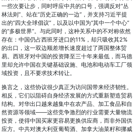
“
一些次要让步，同时呼应中共的口号，强调反对
丛
”
“
”
林法则
、站在
历史正确的一边
，并支持习近平提
“
”
“
”
出的
四大全球倡议
，以及以中国为
其中一个中心
“
”
的
多极世界
。与此同时，这种关系中的不对称依然
11%
2%
存在：中国仍占西班牙进口的
，却只吸收其
的出口，这一双边顺差增长速度超过了两国整体贸
易。西班牙对中国的投资降至三十年来最低，而马德
里却允许中国在关键基础设施、电池和电动车工厂领
域投资，且不要求技术转让。
换言之，这些协议很少真正为访问国带来经济韧性。
相反，它们以阻碍自身经济发展的方式重新塑造贸易
结构。对华出口越来越集中在农产品、加工食品和自
——
然资源等领域
这些竞争激烈的行业需要大量物流
投资，使得中国买家更容易更换供应商，而非外国供
应方。中共对澳大利亚葡萄酒、加拿大油菜籽和挪威