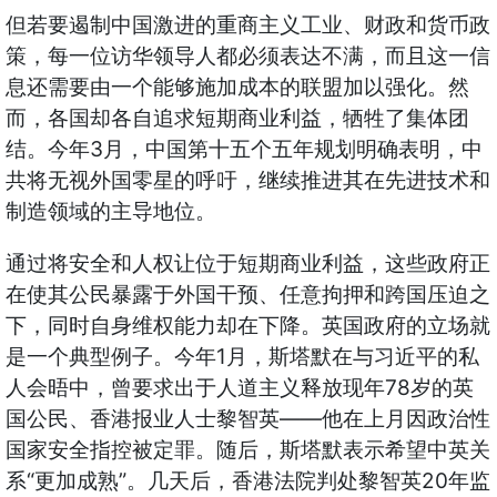
但若要遏制中国激进的重商主义工业、财政和货币政
策，每一位访华领导人都必须表达不满，而且这一信
息还需要由一个能够施加成本的联盟加以强化。然
而，各国却各自追求短期商业利益，牺牲了集体团
3
结。今年
月，中国第十五个五年规划明确表明，中
共将无视外国零星的呼吁，继续推进其在先进技术和
制造领域的主导地位。
通过将安全和人权让位于短期商业利益，这些政府正
在使其公民暴露于外国干预、任意拘押和跨国压迫之
下，同时自身维权能力却在下降。英国政府的立场就
1
是一个典型例子。今年
月，斯塔默在与习近平的私
78
人会晤中，曾要求出于人道主义释放现年
岁的英
——
国公民、香港报业人士黎智英
他在上月因政治性
国家安全指控被定罪。随后，斯塔默表示希望中英关
“
”
20
系
更加成熟
。几天后，香港法院判处黎智英
年监