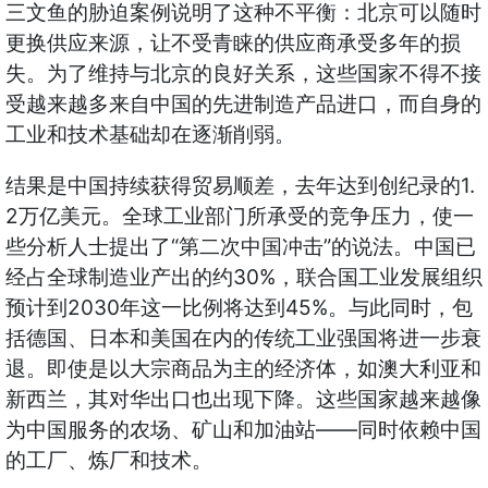
三文鱼的胁迫案例说明了这种不平衡：北京可以随时
更换供应来源，让不受青睐的供应商承受多年的损
失。为了维持与北京的良好关系，这些国家不得不接
受越来越多来自中国的先进制造产品进口，而自身的
工业和技术基础却在逐渐削弱。
1.
结果是中国持续获得贸易顺差，去年达到创纪录的
2
万亿美元。全球工业部门所承受的竞争压力，使一
“
”
些分析人士提出了
第二次中国冲击
的说法。中国已
30%
经占全球制造业产出的约
，联合国工业发展组织
2030
45%
预计到
年这一比例将达到
。与此同时，包
括德国、日本和美国在内的传统工业强国将进一步衰
退。即使是以大宗商品为主的经济体，如澳大利亚和
新西兰，其对华出口也出现下降。这些国家越来越像
——
为中国服务的农场、矿山和加油站
同时依赖中国
的工厂、炼厂和技术。