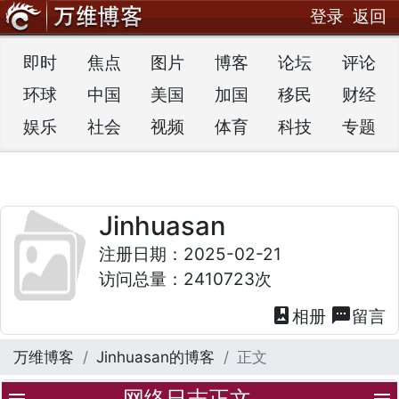
登录
返回
即时
焦点
图片
博客
论坛
评论
环球
中国
美国
加国
移民
财经
娱乐
社会
视频
体育
科技
专题
Jinhuasan
注册日期：2025-02-21
访问总量：2410723次
photo_album
textsms
相册
留言
万维博客
Jinhuasan的博客
正文
网络日志正文