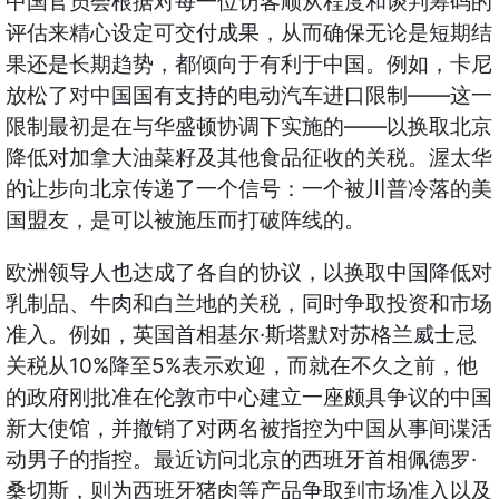
中国官员会根据对每一位访客顺从程度和谈判筹码的
评估来精心设定可交付成果，从而确保无论是短期结
果还是长期趋势，都倾向于有利于中国。例如，卡尼
——
放松了对中国国有支持的电动汽车进口限制
这一
——
限制最初是在与华盛顿协调下实施的
以换取北京
降低对加拿大油菜籽及其他食品征收的关税。渥太华
的让步向北京传递了一个信号：一个被川普冷落的美
国盟友，是可以被施压而打破阵线的。
欧洲领导人也达成了各自的协议，以换取中国降低对
乳制品、牛肉和白兰地的关税，同时争取投资和市场
·
准入。例如，英国首相基尔
斯塔默对苏格兰威士忌
10%
5%
关税从
降至
表示欢迎，而就在不久之前，他
的政府刚批准在伦敦市中心建立一座颇具争议的中国
新大使馆，并撤销了对两名被指控为中国从事间谍活
·
动男子的指控。最近访问北京的西班牙首相佩德罗
桑切斯，则为西班牙猪肉等产品争取到市场准入以及