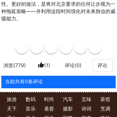
性。更好的做法，是将对北京要求的任何让步视为一
——
种拖延策略
并利用这段时间强化对未来胁迫的威
慑能力。
thumb_up
浏览(779)
(1)
评论(0)
评论
当前共有0条评论
旅游
数码
时尚
汽车
五味
茶馆
天下
音乐
基督
摄影
诗词
烹调