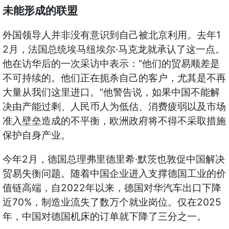
未能形成的联盟
1
外国领导人并非没有意识到自己被北京利用。去年
2
·
月，法国总统埃马纽埃尔
马克龙就承认了这一点。
“
他在访华后的一次采访中表示：
他们的贸易顺差是
不可持续的。他们正在扼杀自己的客户，尤其是不再
”
大量从我们这里进口。
他警告说，如果中国不能解
决由产能过剩、人民币人为低估、消费疲弱以及市场
准入壁垒造成的不平衡，欧洲政府将不得不采取措施
保护自身产业。
2
·
今年
月，德国总理弗里德里希
默茨也敦促中国解决
贸易失衡问题。随着中国企业进入支撑德国工业的价
2022
值链高端，自
年以来，德国对华汽车出口下降
70%
2025
近
，制造业流失了数万个就业岗位。仅在
年，中国对德国机床的订单就下降了三分之一。