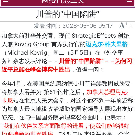
menu
menu
川普的“中国陷阱”
+
-
发表时间：
2026-05-06 05:17
StrategicEffects
加拿大前驻华外交官、现任
创始
Kovrig Group
·
人兼
首席执行官的
迈克尔
科夫里格
Michael Kovrig
5
5
（
）周二（
月
日）在《外交事
“
”
务》杂志发表评论－－
川普的
中国陷阱
－－为何习
近平总能在峰会博弈中胜出
，值得一阅：
1
·J·
今年
月，在美国总统唐纳德
川普连续数周威胁要
“
51
”
·
将加拿大吞并为
第
个州
之后，
加拿大总理马克
卡尼
站在北京人民大会堂，对这个他不到一年前还称
为加拿大最大地缘政治威胁的国家领导人展现出友好
姿态。在与中国国务院总理李强会面时，他表示：
“
我们在伙伴关系方面取得的进展，使我们能够很好
”
地迎接新的世界秩序
。
这对美国来说并不是一个光