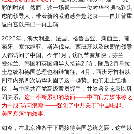
——
彩的时刻。然而，这一场景
一位对华盛顿感到焦
——
虑的领导人，带着新的紧迫感奔赴北京
自川普重
返白宫以来已一再上演。
2025
年，澳大利亚、法国、格鲁吉亚、新西兰、葡
萄牙、塞尔维亚、斯洛伐克、西班牙以及欧盟的领导
1
人都访问了中国。今年
月，访问节奏加快，芬兰、
2
爱尔兰、韩国和英国领导人接连到访，随后
月乌拉
4
圭总统和德国总理也相继前往。
月，西班牙首相以
四年内第四次访华巩固了这一趋势。他们走上红地
毯，与中国共产党高级官员握手，并签署备忘录以巩
——
固关系。
这一不断累积的场面
中国官方媒体称之
“
”——
“
为一股
访问浪潮
强化了中共关于
中国崛起、
”
美国衰落
的叙事。
如今，在北京准备于下周接待美国总统之际，这些以