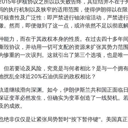
2015
年伊核协议之所以以失败告终，其症结并不在于
薄弱的执行机制以及狭窄的适用范围，使得伊朗得以在
可核查性及广泛性：即严禁进行铀浓缩活动，严禁进
辙。然而，即便做到了这一点，或许依然不足以彻底
种能力，而在于其政权本身的性质。在过去四十多年
撕毁协议，并动用一切可支配的资源来扩张其势力范
为惨重的一次误判。这就引出了第三个选项，也是唯
。但若要论及风险，究竟是与何者相比？是与一个拥
20%
地扰乱全球近
石油供应的政权相比？
轨道继续滑向深渊。如今，伊朗伊斯兰共和国正面临
保证变革必然发生，但确实为变革创造了一线契机。
及的成效。
也绝非仅仅是让紧张局势暂时“按下暂停键”。美国真