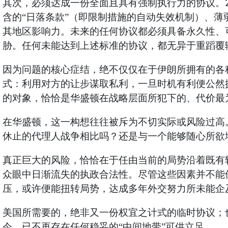
其次，必须达成一份全面且具有强制执行力的协议。
含的“日落条款”（即限制措施的自动失效机制）、
其地区影响力。未来的任何协议都必须具备永久性、
胁。任何未能达到上述标准的协议，都无异于重蹈覆
因为问题的核心症结，绝不仅仅在于伊朗所拥有的各
式：利用对方的让步谋取私利，一旦时机有利便公然
的对象，恰恰是华盛顿在战略层面所犯下的、代价最
在华盛顿，这一构想往往被斥为不切实际或风险过高
休止的代理人战争相比吗？还是与一个能够随心所欲
真正巨大的风险，恰恰在于任由当前的局势沿着既有
众眼中日渐流失的执政合法性。尽管这些因素并不能
压，或许便能扭转局势，达成多年外交努力所未能企
美国所需要的，绝非又一份权宜之计式的临时协议；
今，已不再存在任何稳妥的“中间地带”可供立足。