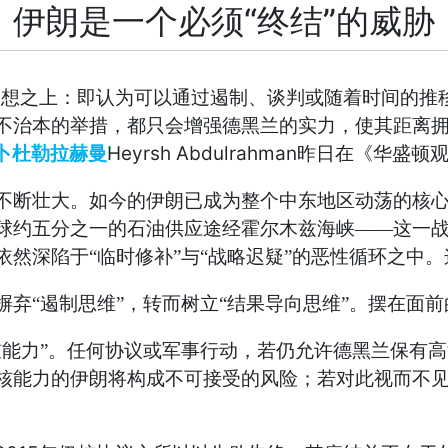
伊朗是一个必须“终结”的威胁
幻想之上：即认为可以通过遏制、谈判或随着时间的推
不治本的举措，都只会增强德黑兰的实力，使其距离
Heyrsh Abdulrahman
卜杜勒拉赫曼
昨日在《华盛顿
不断壮大。如今的伊朗已成为整个中东地区动荡的核
球约五分之一的石油供应途经霍尔木兹海峡——这一
然深陷于“临时修补”与“战略迟疑”的恶性循环之中
弃“遏制思维”，转而树立“结果导向思维”。摆在面
槛能力”。任何协议或军事行动，若仍允许德黑兰保有
核能力的伊朗将构成不可接受的风险；若对此视而不