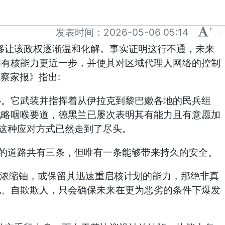
+
-
发表时间：
2026-05-06 05:14
移让该政权逐渐温和化解。事实证明这行不通，未来
拥有核能力更近一步，并使其对区域代理人网络的控制
:
观察家报》指出
心。它武装并指挥着从伊拉克到黎巴嫩各地的民兵组
战略咽喉要道，德黑兰已屡次表明其有能力且有意愿加
。这种应对方式已然走到了尽头。
前的道路共有三条，但唯有一条能够带来持久的安全。
高浓缩铀，或保留其迅速重启核计划的能力，那绝非真
见、自欺欺人，只会确保未来在更为恶劣的条件下爆发