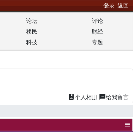
登录
返回
论坛
评论
移民
财经
科技
专题
photo_album
textsms
个人
相册
给我
留言
menu