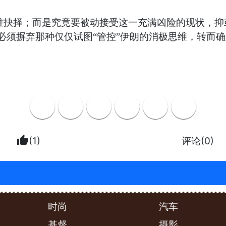
两难抉择；而是究竟要被动接受这一充满凶险的现状，
必须摒弃那种仅仅试图“管控”伊朗的消极思维，转而
thumb_up
(1)
评论(0)
时尚
汽车
基督
摄影