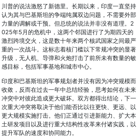
川普的说法激怒了新德里。长期以来，印度一直坚持
认为其与巴基斯坦的争端纯属双边问题，不需要外部
2
力量的调解或干预。但总统的说法并非没有道理。
025
5
年
月的危机中，这两个邻国进行了为期四天的
激烈跨境交火，这是数十年来两个核武国家之间最严
重的一次战斗。这标志着核门槛以下常规冲突的显著
升级，无人机、导弹和火炮打击了前所未有数量的敏
感目标，包括军事基地和城市中心。
印度和巴基斯坦的军事规划者并没有因为冲突规模而
收敛，反而在过去一年中总结经验，思考如何在未来
冲突中对彼此造成更大破坏。双方都得出结论，下一
次重大冲突将取决于他们能否比以往更快、更远、以
更大规模实施打击。他们正通过引进新能力、扩大本
土研发项目以及进行重大结构性改革来付诸实践，以
提升军队的速度和协同能力。