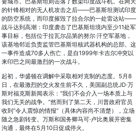
要城市。巴基斯坦则击落了数架印度战斗机。在两天
——
的针锋相对的无人机攻击之后
巴基斯坦测试印度
——
的防空系统，而印度摧毁了拉合尔的一处雷达站
11
战斗达到高潮：印度袭击了巴基斯坦境内至少
处军
·
事目标，包括位于拉瓦尔品第的努尔
汗空军基地，
该基地邻近负责监管巴基斯坦核武器机构的总部。这
70
1999
一事件造成
多人伤亡，是自
年卡吉尔冲突以
来印巴之间最激烈的一次战斗。
5
8
起初，华盛顿在调解中采取相对克制的态度。
月
JD·
日，在最激烈的交火发生前不久，美国副总统
万
“
斯对福克斯新闻表示：
我们不会介入一场本质上与
”
我们无关的战争。
然而到了第二天，川普政府官员
“
”
收到
令人震惊的情报
（具体内容尚不清楚），立场
·
随之急剧转变。万斯和国务卿马可
卢比奥展开密集
5
10
沟通，最终在
月
日促成停火。