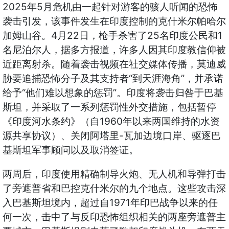
2025
5
年
月危机由一起针对游客的骇人听闻的恐怖
袭击引发，该事件发生在印度控制的克什米尔帕哈尔
4
22
25
1
加姆山谷。
月
日，枪手杀害了
名印度公民和
名尼泊尔人，据多方报道，许多人因其印度教信仰被
近距离射杀。随着袭击视频在社交媒体传播，莫迪威
“
”
胁要追捕恐怖分子及其支持者
到天涯海角
，并承诺
“
”
给予
他们难以想象的惩罚
。印度将袭击归咎于巴基
斯坦，并采取了一系列惩罚性外交措施，包括暂停
1960
《印度河水条约》（自
年以来两国维持的水资
-
源共享协议）、关闭阿塔里
瓦加边境口岸、驱逐巴
基斯坦军事顾问以及取消签证。
两周后，印度使用精确制导火炮、无人机和导弹打击
了旁遮普省和巴控克什米尔的九个地点。这些攻击深
1971
入巴基斯坦境内，超过自
年印巴战争以来的任
何一次，击中了与反印恐怖组织相关的两座旁遮普主