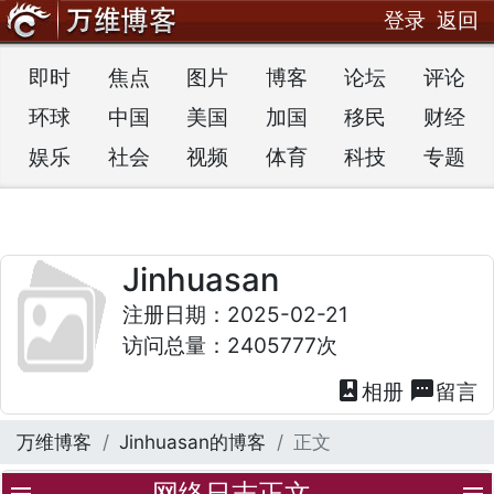
登录
返回
即时
焦点
图片
博客
论坛
评论
环球
中国
美国
加国
移民
财经
娱乐
社会
视频
体育
科技
专题
Jinhuasan
注册日期：2025-02-21
访问总量：2405777次
photo_album
textsms
相册
留言
万维博客
Jinhuasan的博客
正文
网络日志正文