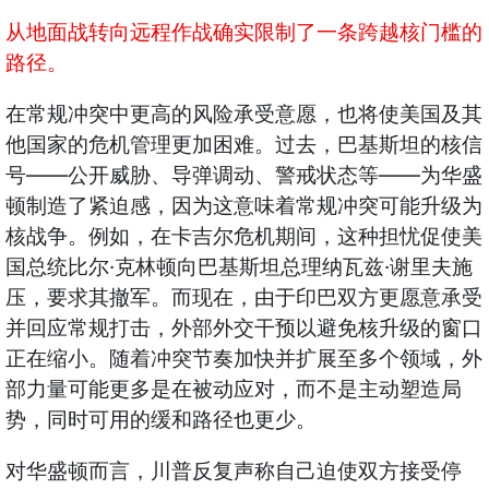
从地面战转向远程作战确实限制了一条跨越核门槛的
路径。
在常规冲突中更高的风险承受意愿，也将使美国及其
他国家的危机管理更加困难。过去，巴基斯坦的核信
——
——
号
公开威胁、导弹调动、警戒状态等
为华盛
顿制造了紧迫感，因为这意味着常规冲突可能升级为
核战争。例如，在卡吉尔危机期间，这种担忧促使美
·
·
国总统比尔
克林顿向巴基斯坦总理纳瓦兹
谢里夫施
压，要求其撤军。而现在，由于印巴双方更愿意承受
并回应常规打击，外部外交干预以避免核升级的窗口
正在缩小。随着冲突节奏加快并扩展至多个领域，外
部力量可能更多是在被动应对，而不是主动塑造局
势，同时可用的缓和路径也更少。
对华盛顿而言，川普反复声称自己迫使双方接受停