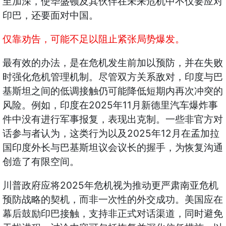
至加深，使华盛顿及其伙伴在未来危机中不仅要应对
印巴，还要面对中国。
仅靠劝告，可能不足以阻止紧张局势爆发。
最有效的办法，是在危机发生前加以预防，并在失败
时强化危机管理机制。尽管双方关系敌对，印度与巴
基斯坦之间的低调接触仍可能降低短期内再次冲突的
2025
11
风险。例如，印度在
年
月新德里汽车爆炸事
件中没有进行军事报复，表现出克制。一些非官方对
2025
12
话参与者认为，这类行为以及
年
月在孟加拉
国印度外长与巴基斯坦议会议长的握手，为恢复沟通
创造了有限空间。
2025
川普政府应将
年危机视为推动更严肃南亚危机
预防战略的契机，而非一次性的外交成功。美国应在
幕后鼓励印巴接触，支持非正式对话渠道，同时避免