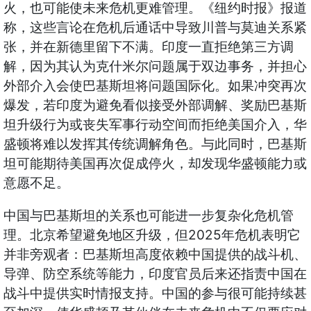
火，也可能使未来危机更难管理。《纽约时报》报道
称，这些言论在危机后通话中导致川普与莫迪关系紧
张，并在新德里留下不满。印度一直拒绝第三方调
解，因为其认为克什米尔问题属于双边事务，并担心
外部介入会使巴基斯坦将问题国际化。如果冲突再次
爆发，若印度为避免看似接受外部调解、奖励巴基斯
坦升级行为或丧失军事行动空间而拒绝美国介入，华
盛顿将难以发挥其传统调解角色。与此同时，巴基斯
坦可能期待美国再次促成停火，却发现华盛顿能力或
意愿不足。
中国与巴基斯坦的关系也可能进一步复杂化危机管
2025
理。北京希望避免地区升级，但
年危机表明它
并非旁观者：巴基斯坦高度依赖中国提供的战斗机、
导弹、防空系统等能力，印度官员后来还指责中国在
战斗中提供实时情报支持。中国的参与很可能持续甚