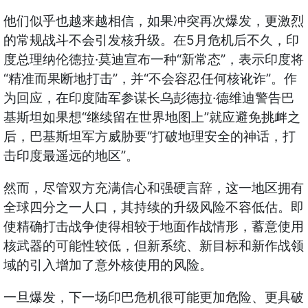
他们似乎也越来越相信，如果冲突再次爆发，更激烈
5
的常规战斗不会引发核升级。在
月危机后不久，印
·
“
”
度总理纳伦德拉
莫迪宣布一种
新常态
，表示印度将
“
”
“
”
精准而果断地打击
，并
不会容忍任何核讹诈
。作
·
为回应，在印度陆军参谋长乌彭德拉
德维迪警告巴
“
”
基斯坦如果想
继续留在世界地图上
就应避免挑衅之
“
后，巴基斯坦军方威胁要
打破地理安全的神话，打
”
击印度最遥远的地区
。
然而，尽管双方充满信心和强硬言辞，这一地区拥有
全球四分之一人口，其持续的升级风险不容低估。即
使精确打击战争使得相较于地面作战情形，蓄意使用
核武器的可能性较低，但新系统、新目标和新作战领
域的引入增加了意外核使用的风险。
一旦爆发，下一场印巴危机很可能更加危险、更具破