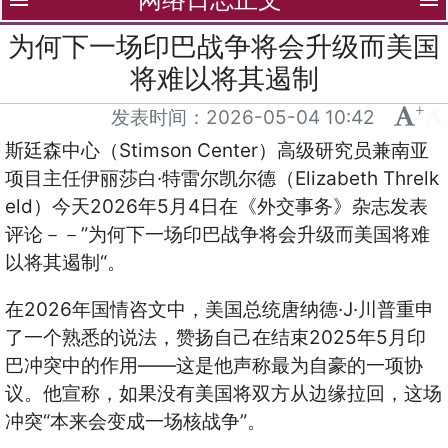
menu
menu
为何下一场印巴战争将会升级而美国
将难以将其遏制
+
-
发表时间：
2026-05-04 10:42
Stimson Center
斯廷森中心（
）高级研究员兼南亚
·
Elizabeth Threlk
项目主任伊丽莎白
特雷尔凯尔德（
eld
2026
5
4
）今天
年
月
日在《外交事务》杂志发表
”
评论－－
为何下一场印巴战争将会升级而美国将难
“
以将其遏制
。
2026
·J·
在
年国情咨文中，美国总统唐纳德
川普重申
2025
5
了一个熟悉的说法，赞扬自己在结束
年
月印
——
巴冲突中的作用
这是他声称最为自豪的一项协
议。他宣称，如果没有美国将双方从边缘拉回，这场
“
”
冲突
本来会变成一场核战争
。