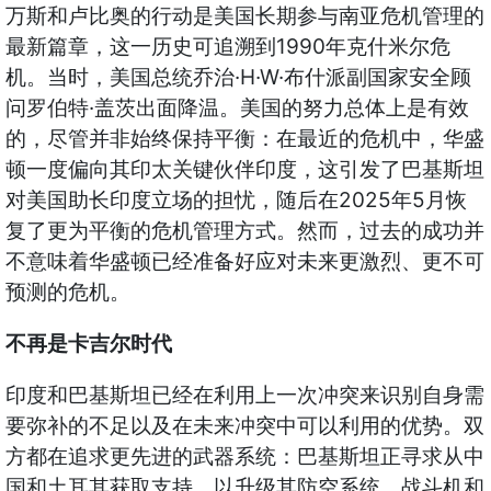
万斯和卢比奥的行动是美国长期参与南亚危机管理的
1990
最新篇章，这一历史可追溯到
年克什米尔危
·H·W·
机。当时，美国总统乔治
布什派副国家安全顾
·
问罗伯特
盖茨出面降温。美国的努力总体上是有效
的，尽管并非始终保持平衡：在最近的危机中，华盛
顿一度偏向其印太关键伙伴印度，这引发了巴基斯坦
2025
5
对美国助长印度立场的担忧，随后在
年
月恢
复了更为平衡的危机管理方式。然而，过去的成功并
不意味着华盛顿已经准备好应对未来更激烈、更不可
预测的危机。
不再是卡吉尔时代
印度和巴基斯坦已经在利用上一次冲突来识别自身需
要弥补的不足以及在未来冲突中可以利用的优势。双
方都在追求更先进的武器系统：巴基斯坦正寻求从中
国和土耳其获取支持，以升级其防空系统、战斗机和