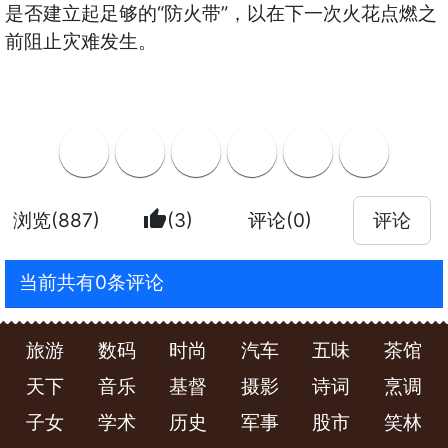
“
”
是否建立起足够的
防火带
，以在下一次火花点燃之
前阻止灾难发生。
thumb_up
浏览(887)
(3)
评论(0)
评论
当前共有0条评论
旅游
数码
时尚
汽车
五味
茶馆
天下
音乐
基督
摄影
诗词
烹调
子女
学术
历史
军事
股市
笑林