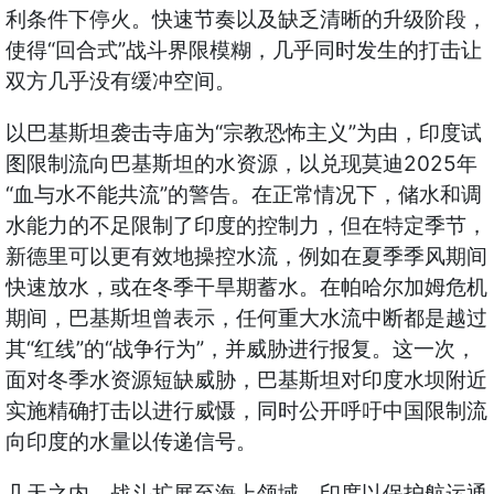
利条件下停火。快速节奏以及缺乏清晰的升级阶段，
“
”
使得
回合式
战斗界限模糊，几乎同时发生的打击让
双方几乎没有缓冲空间。
“
”
以巴基斯坦袭击寺庙为
宗教恐怖主义
为由，印度试
2025
图限制流向巴基斯坦的水资源，以兑现莫迪
年
“
”
血与水不能共流
的警告。在正常情况下，储水和调
水能力的不足限制了印度的控制力，但在特定季节，
新德里可以更有效地操控水流，例如在夏季季风期间
快速放水，或在冬季干旱期蓄水。在帕哈尔加姆危机
期间，巴基斯坦曾表示，任何重大水流中断都是越过
“
”
“
”
其
红线
的
战争行为
，并威胁进行报复。这一次，
面对冬季水资源短缺威胁，巴基斯坦对印度水坝附近
实施精确打击以进行威慑，同时公开呼吁中国限制流
向印度的水量以传递信号。
几天之内，战斗扩展至海上领域。印度以保护航运通