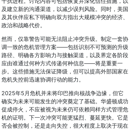
干扰进程。讨论内容可包括恢复并深化信任措施，以
及建立新的沟通渠道，以减少误判风险。同时，美国
及其伙伴应私下明确向双方指出大规模冲突的经济、
政治和战略代价。
然而，仅靠警告可能无法阻止冲突升级。制定一套协
——
调一致的危机管理方案
包括识别不可预测的升级
路径、明确各方影响力与接触渠道，以及界定各阶段
——
应由谁通过何种方式传递何种信息
将是重要一
步。这些措施无法保证降级，但可以提高外部国家在
危机失控前迅速协调行动的能力。
2025
5
年
月危机并未将印巴推向核战争边缘，但它
确实为未来可能发生的冲突奠定了基础。华盛顿成功
促成停火，不应被视为未来仍可依赖同样方式管理危
机的证明。下一次冲突可能更猛烈、蔓延更快。它是
否会被控制，还是走向失控，很大程度上取决于现在