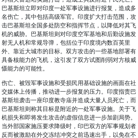
巴基斯坦立即对印度一处军事设施进行报复，造成多
名伤亡，其中包括高级军官。印度扩大打击范围，攻
击巴基斯坦全国多处防空和指挥节点，以降低对其飞
机的威胁。巴基斯坦则对印度空军基地和后勤设施发
射无人机和常规导弹，包括位于印度境内数百英里
外、靠近大城市的目标。双方攻击的一些基地部署有
具备核能力的飞机，这引发了双方试图削弱对方核威
慑能力的可能性。
伤亡、被毁军事设施和受损民用基础设施的画面在社
交媒体上传播，推动进一步报复的压力。印度指责巴
基斯坦袭击一座印度教寺庙并造成大量人员死亡，而
巴基斯坦则称其目标是附近的一处军事设施。关于飞
机损失和即将发生攻击的虚假信息进一步加剧局势。
当外部国家施压要求降级时，印巴双方的军事规划者
反而被激励在外交冻结冲突之前迅速出手，以免在不