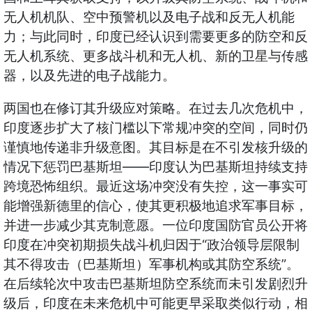
无人机机队、空中预警机以及电子战和反无人机能
力；与此同时，印度已经认识到需要更多的防空和反
无人机系统、更多战斗机和无人机、新的卫星与传感
器，以及先进的电子战能力。
两国也在修订其升级应对策略。在过去几次危机中，
印度逐步扩大了核门槛以下常规冲突的空间，同时仍
谨慎地传递非升级意图。其目标是在不引发核升级的
——
情况下惩罚巴基斯坦
印度认为巴基斯坦持续支持
跨境恐怖组织。最近这场冲突没有失控，这一事实可
能增强新德里的信心，使其更积极地追求军事目标，
并进一步减少其克制意愿。一位印度国防官员公开将
“
印度在冲突初期损失战斗机归因于
政治领导层限制
”
其不得攻击（巴基斯坦）军事机构或其防空系统
。
在后续轮次中攻击巴基斯坦防空系统而未引发剧烈升
级后，印度在未来危机中可能更早采取类似行动，相