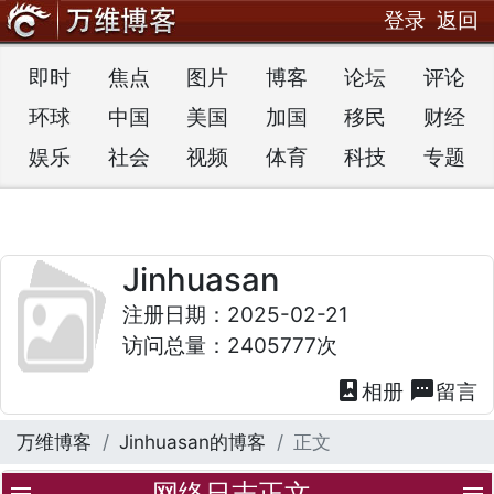
登录
返回
即时
焦点
图片
博客
论坛
评论
环球
中国
美国
加国
移民
财经
娱乐
社会
视频
体育
科技
专题
Jinhuasan
注册日期：2025-02-21
访问总量：2405777次
photo_album
textsms
相册
留言
万维博客
Jinhuasan的博客
正文
网络日志正文