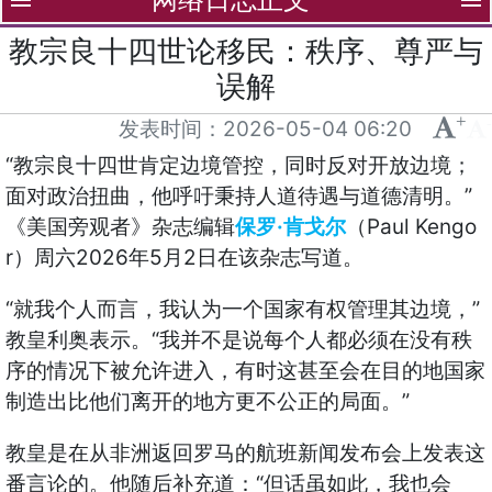
menu
menu
教宗良十四世论移民：秩序、尊严与
误解
+
-
发表时间：
2026-05-04 06:20
“
教宗良十四世肯定边境管控，同时反对开放边境；
”
面对政治扭曲，他呼吁秉持人道待遇与道德清明。
·
Paul Kengo
《美国旁观者》杂志编辑
保罗
肯戈尔
（
r
2026
5
2
）周六
年
月
日在该杂志写道。
“
”
就我个人而言，我认为一个国家有权管理其边境，
“
教皇利奥表示。
我并不是说每个人都必须在没有秩
序的情况下被允许进入，有时这甚至会在目的地国家
”
制造出比他们离开的地方更不公正的局面。
教皇是在从非洲返回罗马的航班新闻发布会上发表这
“
番言论的。他随后补充道：
但话虽如此，我也会