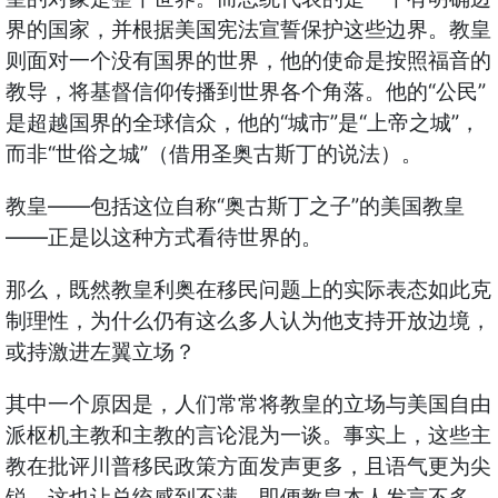
界的国家，并根据美国宪法宣誓保护这些边界。教皇
则面对一个没有国界的世界，他的使命是按照福音的
“
”
教导，将基督信仰传播到世界各个角落。他的
公民
“
”
“
”
是超越国界的全球信众，他的
城市
是
上帝之城
，
“
”
而非
世俗之城
（借用圣奥古斯丁的说法）。
——
“
”
教皇
包括这位自称
奥古斯丁之子
的美国教皇
——
正是以这种方式看待世界的。
那么，既然教皇利奥在移民问题上的实际表态如此克
制理性，为什么仍有这么多人认为他支持开放边境，
或持激进左翼立场？
其中一个原因是，人们常常将教皇的立场与美国自由
派枢机主教和主教的言论混为一谈。事实上，这些主
教在批评川普移民政策方面发声更多，且语气更为尖
锐，这也让总统感到不满。即便教皇本人发言不多、