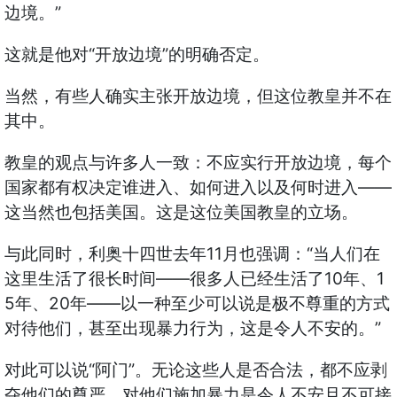
”
边境。
“
”
这就是他对
开放边境
的明确否定。
当然，有些人确实主张开放边境，但这位教皇并不在
其中。
教皇的观点与许多人一致：不应实行开放边境，每个
——
国家都有权决定谁进入、如何进入以及何时进入
这当然也包括美国。这是这位美国教皇的立场。
11
“
与此同时，利奥十四世去年
月也强调：
当人们在
——
10
1
这里生活了很长时间
很多人已经生活了
年、
5
20
——
年、
年
以一种至少可以说是极不尊重的方式
”
对待他们，甚至出现暴力行为，这是令人不安的。
“
”
对此可以说
阿门
。无论这些人是否合法，都不应剥
夺他们的尊严，对他们施加暴力是令人不安且不可接