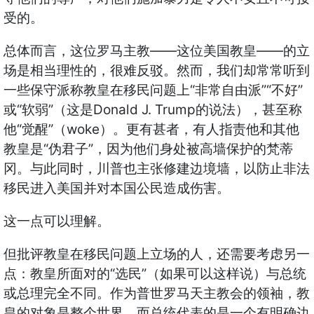
受的。
——
——
总体而言，这位罗马主教
这位美国教皇
的立
场是相当理性的，很难反驳。然而，我们却常常听到
“
”“
”
一些保守派称教皇在移民问题上
非常自由派
不好
“
”
Donald J. Trump
或
软弱
（这是
的说法），甚至称
“
”
woke
他
觉醒
（
）。更有甚者，有人指责他和其他
“
”
教皇是
伪君子
，因为他们身处被高墙保护的梵蒂
冈。与此同时，川普也主张修建边境墙，以防止非法
移民进入美国并对本国公民造成伤害。
这一点可以理解。
但批评教皇在移民问题上立场的人，还需要考虑另一
“
”
点：教皇所面对的
选民
（如果可以这样说）与总统
或总理完全不同。作为普世罗马天主教会的领袖，教
皇的对象是整个世界。而总统代表的是一个有明确边