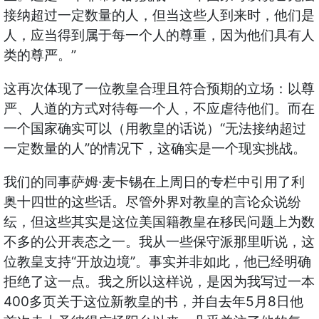
接纳超过一定数量的人，但当这些人到来时，他们是
人，应当得到属于每一个人的尊重，因为他们具有人
”
类的尊严。
这再次体现了一位教皇合理且符合预期的立场：以尊
严、人道的方式对待每一个人，不应虐待他们。而在
“
一个国家确实可以（用教皇的话说）
无法接纳超过
”
一定数量的人
的情况下，这确实是一个现实挑战。
·
我们的同事萨姆
麦卡锡在上周日的专栏中引用了利
奥十四世的这些话。尽管外界对教皇的言论众说纷
纭，但这些其实是这位美国籍教皇在移民问题上为数
不多的公开表态之一。我从一些保守派那里听说，这
“
”
位教皇支持
开放边境
。事实并非如此，他已经明确
拒绝了这一点。我之所以这样说，是因为我写过一本
400
5
8
多页关于这位新教皇的书，并自去年
月
日他