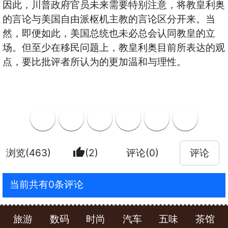
因此，川普政府官员未来需要特别注意，将教皇利奥
的言论与美国自由派枢机主教的言论区分开来。当
然，即便如此，美国总统也未必总会认同教皇的立
场。但至少在移民问题上，教皇利奥目前所表达的观
点，要比批评者所认为的更加温和与理性。
thumb_up
浏览(463)
(2)
评论(0)
评论
当前共有0条评论
旅游
数码
时尚
汽车
五味
茶馆