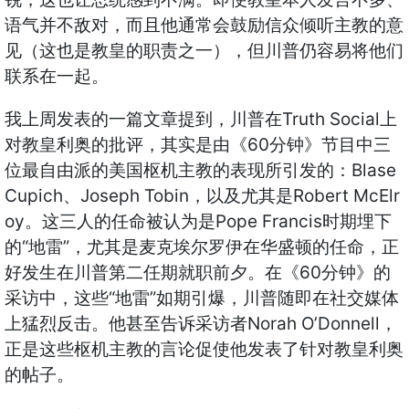
语气并不敌对，而且他通常会鼓励信众倾听主教的意
见（这也是教皇的职责之一），但川普仍容易将他们
联系在一起。
Truth Social
我上周发表的一篇文章提到，川普在
上
60
对教皇利奥的批评，其实是由《
分钟》节目中三
Blase
位最自由派的美国枢机主教的表现所引发的：
Cupich
Joseph Tobin
Robert McElr
、
，以及尤其是
oy
Pope Francis
。这三人的任命被认为是
时期埋下
“
”
的
地雷
，尤其是麦克埃尔罗伊在华盛顿的任命，正
60
好发生在川普第二任期就职前夕。在《
分钟》的
“
”
采访中，这些
地雷
如期引爆，川普随即在社交媒体
Norah O’Donnell
上猛烈反击。他甚至告诉采访者
，
正是这些枢机主教的言论促使他发表了针对教皇利奥
的帖子。