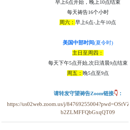
早上6点开始，晚上10点结束
每天祷告
16
个小时
周六：
早上
6
点
-
上午
10
点
美国中部时间
(夏令时)
主日至周四：
每天下午
5
点开始
,
次日清晨
点结束
9
周五：
晚
5
点至
9
点
请转发守望祷告
Zoom
链接
👇
：
https://us02web.zoom.us/j/84769255004?pwd=OS
b2ZLMFFQbGxqQT09