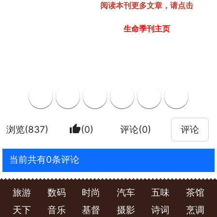
阅读本刊更多文章，请点击
生命季刊主页
thumb_up
浏览(837)
(0)
评论(0)
评论
当前共有0条评论
旅游
数码
时尚
汽车
五味
茶馆
天下
音乐
基督
摄影
诗词
烹调