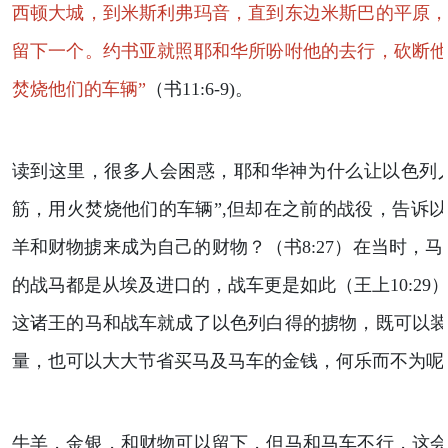
西顿大城，到米斯利弗玛音，直到东边米斯巴的平原
留下一个。约书亚就照耶和华所吩咐他的去行，砍断
焚烧他们的车辆”
（书11:6-9)。
读到这里，很多人会困惑，耶和华神为什么让以色列
筋，用火焚烧他们的车辆”,但却在之前的战役，告诉
羊和财物掳来成为自己的财物？（书8:27）在当时，马
的战马都是从埃及进口的，战车更是如此（王上10:29
这诸王的马和战车就成了以色列白得的掳物，既可以
量，也可以大大节省买马及马车的金钱，何乐而不为呢
牛羊，金银，和财物可以留下，但马和马车不行，这