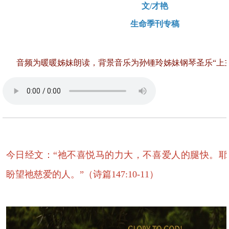
文/才艳
生命季刊专稿
音频为暖暖姊妹朗读，背景音乐为孙锺玲姊妹钢琴圣乐“上
今日经文：“祂不喜悦马的力大，不喜爱人的腿快。
盼望祂慈爱的人。”（诗篇147:10-11）