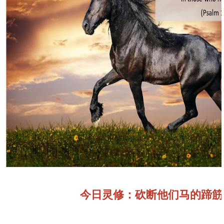
今日灵修：砍断他们马的蹄筋