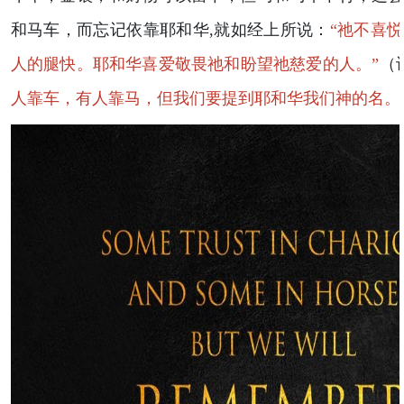
和马车，而忘记依靠耶和华,就如经上所说：
“祂不喜
人的腿快。耶和华喜爱敬畏祂和盼望祂慈爱的人。”
（诗
人靠车，有人靠马，但我们要提到耶和华我们神的名。