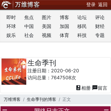
登录
返回
即时
焦点
图片
博客
论坛
评论
环球
中国
美国
加国
移民
财经
娱乐
社会
视频
体育
科技
专题
生命季刊
注册日期：2020-06-20
访问总量：7647508次
photo_album
textsms
相册
留言
万维博客
生命季刊的博客
正文
网络日志正文