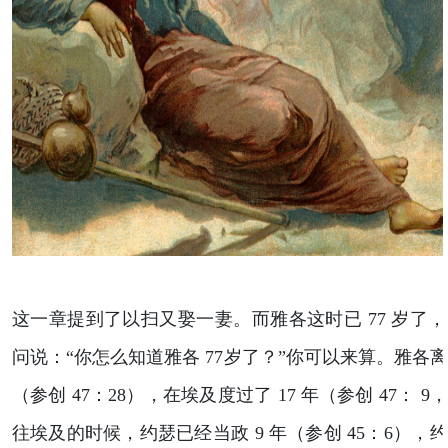
这一章提到了以扫又娶一妻。而雅各这时已 77 岁了
问说：“你怎么知道雅各 77岁了？”你可以来算。雅各离世
（参创 47：28），在埃及度过了 17 年（参创 47： 
往埃及的时候，约瑟已经当政 9 年（参创 45：6）