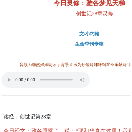
今日灵修：雅各梦见天梯
——创世记28章灵修
文/小约翰
生命季刊专稿
音频为馨然姊妹朗读；背景音乐为孙锺玲姊妹钢琴圣乐献诗“我
读经：创世记第28章
今日经文：雅各睡醒了，说：“耶和华真在这里！我