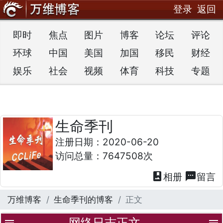
登录
返回
即时
焦点
图片
博客
论坛
评论
环球
中国
美国
加国
移民
财经
娱乐
社会
视频
体育
科技
专题
生命季刊
注册日期：2020-06-20
访问总量：7647508次
photo_album
textsms
相册
留言
万维博客
生命季刊的博客
正文
网络日志正文