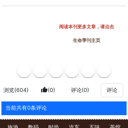
阅读本刊更多文章，请点击
生命季刊主页
thumb_up
浏览(604)
(0)
评论(0)
评论
当前共有0条评论
旅游
数码
时尚
汽车
五味
茶馆