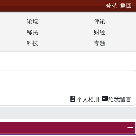
登录
返回
论坛
评论
移民
财经
科技
专题
photo_album
textsms
个人
相册
给我
留言
menu