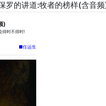
保罗的讲道:牧者的榜样(含音频
频)
论得时不得时!
■任运生