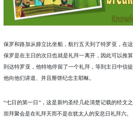
保罗和路加从腓立比坐船，航行五天到了特罗亚，在
保罗是在主日的次日也就是礼拜一离开，因此可以推
到达特罗亚，他特地停留了一个礼拜，等到主日中信
他向他们讲道、并且掰饼纪念主耶稣。
“七日的第一日”，这是新约圣经几处清楚记载的经文
崇拜聚会是在礼拜天而不是在犹太人的安息日礼拜六。