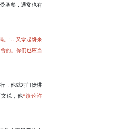
领受圣餐，通常也有
喝。’…又拿起饼来
们舍的。你们也应当
起行，他就对门徒讲
下文说，他
“谈论许