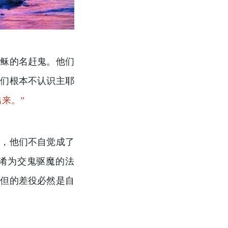
耶稣的名赶鬼。他们
他们根本不认识主耶
来。”
语，他们不自觉成了
淆为交鬼驱魔的法
撒但的差役必然是自