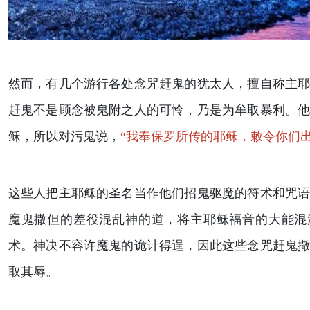
然而，有几个游行各处念咒赶鬼的犹太人，擅自称主
赶鬼不是顾念被鬼附之人的可怜，乃是为牟取暴利。
稣，所以对污鬼说，
“我奉保罗所传的耶稣，敕令你们出
这些人把主耶稣的圣名当作他们招鬼驱魔的符术和咒
魔鬼撒但的差役混乱神的道，将主耶稣福音的大能混
术。神决不容许魔鬼的诡计得逞，因此这些念咒赶鬼
取其辱。