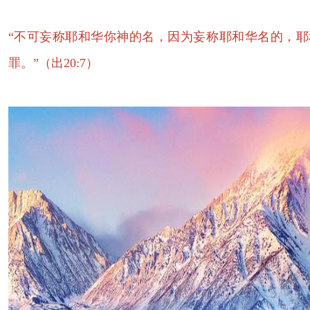
“不可妄称耶和华你神的名，因为妄称耶和华名的，
罪。”（出20:7）