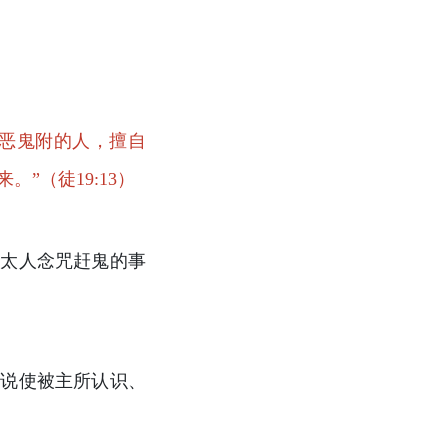
）
被恶鬼附的人，擅自
”（徒19:13）
犹太人念咒赶鬼的事
地说使被主所认识、