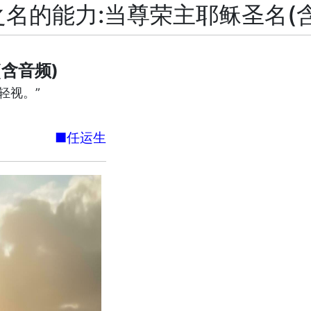
名的能力:当尊荣主耶稣圣名(
含音频)
轻视。”
■任运生