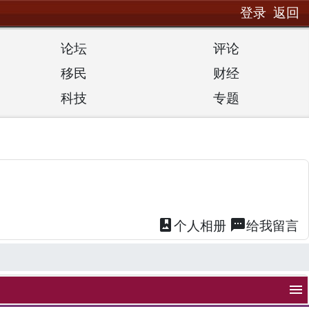
登录
返回
论坛
评论
移民
财经
科技
专题
photo_album
textsms
个人
相册
给我
留言
menu