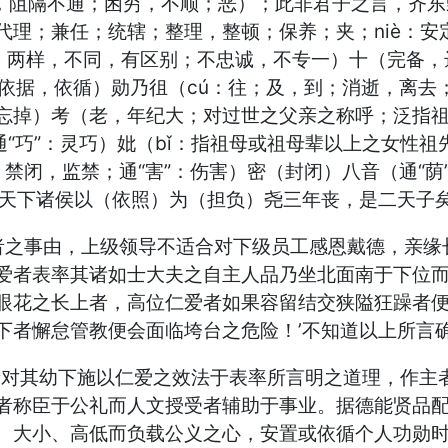
闭塞，阻隔不通；困穷，不顺；恶）；此非君子之言，齐东
；兼任；统辖；整理，整顿；保养；夹；niè：安定；通
对；两样，不同，有区别；不忠诚，不专一）十（完备，
：依据，依循）勋乃徂（cú：往；及，到；消逝，离去；
忘掉）考（老，年纪大；对过世之父亲之称呼；泛指
通“巧”：灵巧）妣（bǐ：指祖母或祖母辈以上之女性祖
禁闭，监禁；通“害”：伤害）密（封闭）八音（通“荫”
天下诸侯以（依照）为（担负）尧三年丧，是二天子矣
者之事由，上级领导不适合对下级员工感恩戴德，亲缘
爱者表率其诸如士大夫之自主人品乃坐北面南于下位
眼花之长上者，高位仁爱者如果容留结交狭隘狂躁者便
下者懈怠管教便会面临垮台之危险！’不知道以上所言确
者对其幼下施以仁爱之效法于表率所言明之道理，作主
者称臣于公礼而人文授受者辅助于事业。据德能贤品配
、大小、高低而负载公义之心，安置或依循个人功勋