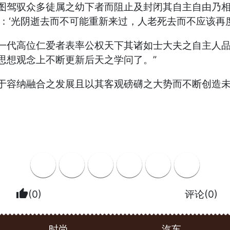
图驾驭众多徒属之幼下者而阻止及封闭其自主自由乃
：‘光阴逝去而不可能重新来过，人老死去而不应该再度
一代高位仁爱者表率公权天下其诸如士大夫之自主人
思想观念上不断更新后天之学问了。”
于容纳融合之发展且以其客观磅礴之大势而不断创造
thumb_up
(0)
评论(0)
时尚
汽车