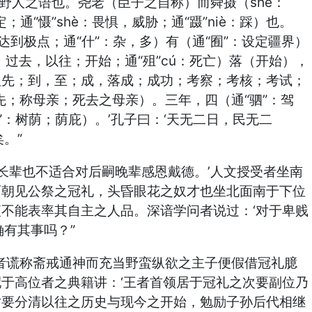
野人之语也。尧老（臣子之自称）而舜摄（shè：
“慑”shè：畏惧，威胁；通“蹑”niè：踩）也。
达到极点；通“什”：杂，多）有（通“囿”：设定疆界）
过去，以往；开始；通“殂”cú：死亡）落（开始），
祖先；到，至；成，落成；成功；考察；考核；考试；
先；称母亲；死去之母亲）。三年，四（通“驷”：驾
：树荫；荫庇）。’孔子曰：‘天无二日，民无二
。”
长辈也不适合对后嗣晚辈感恩戴德。’人文授受者坐南
而朝见公祭之冠礼，头昏眼花之奴才也坐北面南于下位
不能表率其自主之人品。深谙学问者说过：‘对于卑贱
有其事吗？”
者谎称斋戒通神而充当野蛮纵欲之主子便假借冠礼臆
于高位者之典籍讲：‘王者首领居于冠礼之次要副位乃
时要分清以往之历史与现今之开始，勉励子孙后代相继