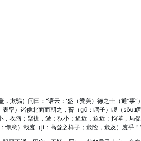
，欺骗）问曰：“语云：‘盛（赞美）德之士（通“事”
：表率）诸侯北面而朝之，瞽（gǔ：瞎子）瞍（sǒu
小，收缩；聚拢，皱；狭小；逼近，迫近；拘谨，局促不
”：懈怠）哉岌（jí：高耸之样子；危险，危及）岌乎！