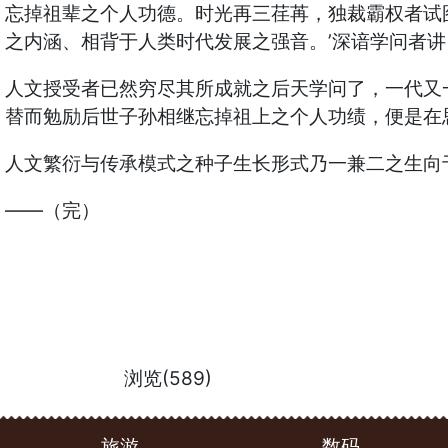
忘掉祖辈之个人功德。时光再三荏苒，独裁霸权者试
之内涵、相背于人类时代发展之强音。’深谙学问者讲
人文授受者已然穷尽其所成就之后天学问了，一代又
替而勉励后世子孙相继忘掉祖上之个人功绩，便是在
人文繁衍与传承模式之种子生长形式乃一兼二之生向
——（完）
浏览(589)
旅游
数码