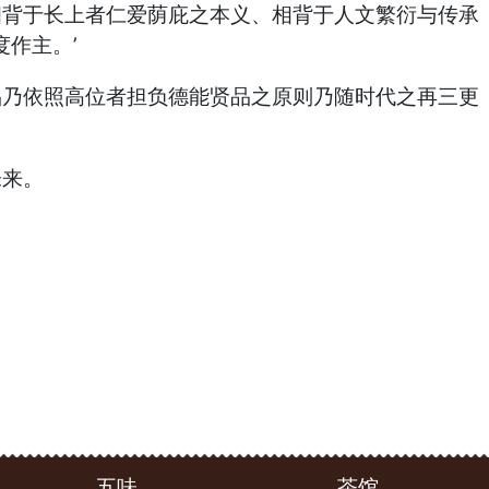
相背于长上者仁爱荫庇之本义、相背于人文繁衍与传承
作主。’
品乃依照高位者担负德能贤品之原则乃随时代之再三更
未来。
五味
茶馆