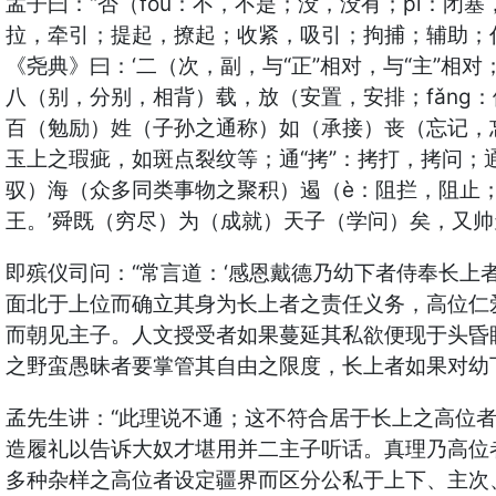
孟子曰：“否（fǒu：不，不是；没，没有；pǐ：
拉，牵引；提起，撩起；收紧，吸引；拘捕；辅助；代理
《尧典》曰：‘二（次，副，与“正”相对，与“主”相
八（别，分别，相背）载，放（安置，安排；fǎng
百（勉励）姓（子孙之通称）如（承接）丧（忘记，
玉上之瑕疵，如斑点裂纹等；通“拷”：拷打，拷问；
驭）海（众多同类事物之聚积）遏（è：阻拦，阻止；
王。’舜既（穷尽）为（成就）天子（学问）矣，又帅
即殡仪司问：“常言道：‘感恩戴德乃幼下者侍奉长上
面北于上位而确立其身为长上者之责任义务，高位仁
而朝见主子。人文授受者如果蔓延其私欲便现于头昏
之野蛮愚昧者要掌管其自由之限度，长上者如果对幼
孟先生讲：“此理说不通；这不符合居于长上之高位
造履礼以告诉大奴才堪用并二主子听话。真理乃高位
多种杂样之高位者设定疆界而区分公私于上下、主次