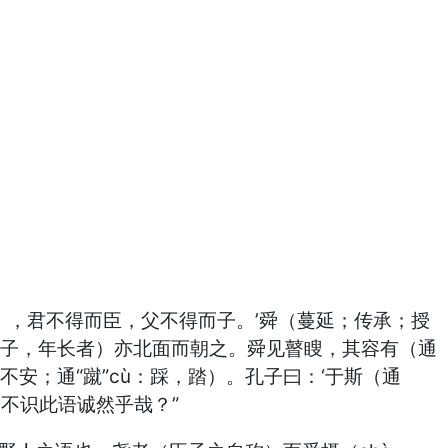
），君不得而臣，父不得而子。’舜（蔓延；传承；授
:瞎子，年长者）亦北面而朝之。舜见瞽瞍，其容有（通
安；通“蹴”cù：踩，踏）。孔子曰：‘于斯（通
’不识此语诚然乎哉？”