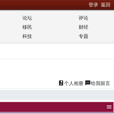
登录
返回
论坛
评论
移民
财经
科技
专题
photo_album
textsms
个人
相册
给我
留言
menu