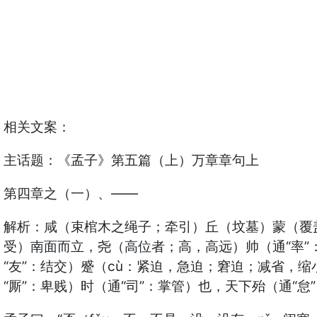
相关文案：
主话题：《孟子》第五篇（上）万章章句上
第四章之（一）、——
解析：咸（束棺木之绳子；牵引）丘（坟墓）蒙（覆盖
受）南面而立，尧（高位者；高，高远）帅（通“率”
“友”：结交）蹙（cù：紧迫，急迫；窘迫；减省，缩
“厮”：卑贱）时（通“司”：掌管）也，天下殆（通“怠