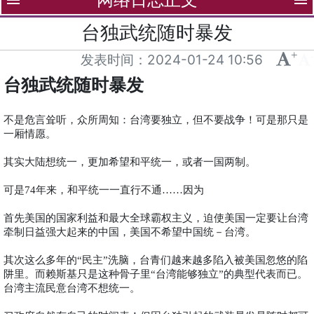
menu
menu
台独武统随时暴发
+
-
发表时间：
2024-01-24 10:56
台独武统随时暴发
不是危言耸听，众所周知：台湾要独立，但不要战争！可是那只是
一厢情愿。
其实大陆想统一，更加希望和平统一，或者一国两制。
可是
年来，和平统一一直行不通
74
……因为
首先美国的国家利益和最大全球霸权主义，迫使美国一定要让台湾
牵制日益强大起来的中国，美国不希望中国统－台湾。
其次这么多年的
民主
洗脑，台青们越来越多陷入被美国忽悠的陷
“
”
阱里。而赖斯基只是这种骨子里
台湾能够独立
的典型代表而已。
“
”
台湾主流民意台湾不想统一。