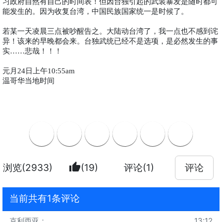
习政府自然有自己的时间表！但因台独引起的武装暴发是随时都可
能发生的。因为收复台湾，中国民族国家统一是时候了。
若某一天凌晨三点被吵醒告之。大陆动台湾了，我一点也不感到诧
异！该来的早晚都会来。台独武统已经不是选项，是必然发生的事
实
悲哉！！！
……
元月
日上午
24
10:55am
温哥华当地时间
thumb_up
浏览(2933)
(19)
评论(1)
评论
当前共有1条评论
克利西亚
：
13:12