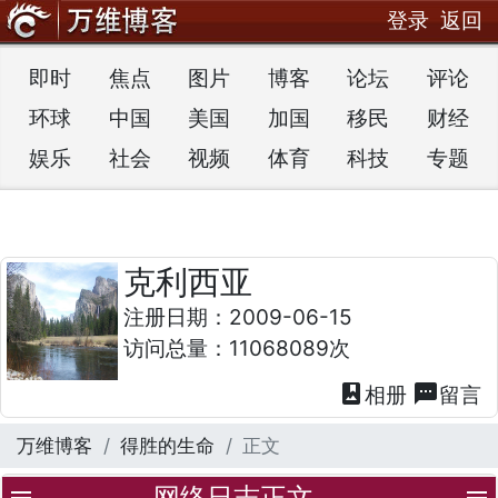
登录
返回
即时
焦点
图片
博客
论坛
评论
环球
中国
美国
加国
移民
财经
娱乐
社会
视频
体育
科技
专题
克利西亚
注册日期：2009-06-15
访问总量：11068089次
photo_album
textsms
相册
留言
万维博客
得胜的生命
正文
网络日志正文