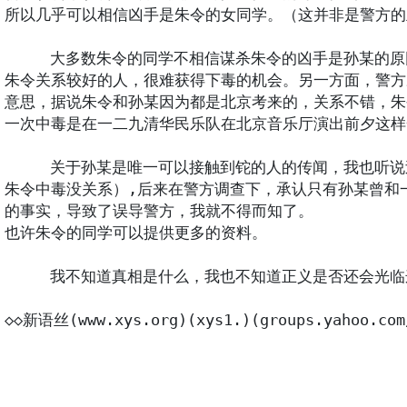
所以几乎可以相信凶手是朱令的女同学。（这并非是警方的
     大多数朱令的同学不相信谋杀朱令的凶手是孙某
朱令关系较好的人，很难获得下毒的机会。另一方面，警方
意思，据说朱令和孙某因为都是北京考来的，关系不错，朱
一次中毒是在一二九清华民乐队在北京音乐厅演出前夕这样
     关于孙某是唯一可以接触到铊的人的传闻，我也
朱令中毒没关系）,后来在警方调查下，承认只有孙某曾和
的事实，导致了误导警方，我就不得而知了。

也许朱令的同学可以提供更多的资料。

     我不知道真相是什么，我也不知道正义是否还会光
◇◇新语丝(www.xys.org)(xys1.)(groups.yahoo.com