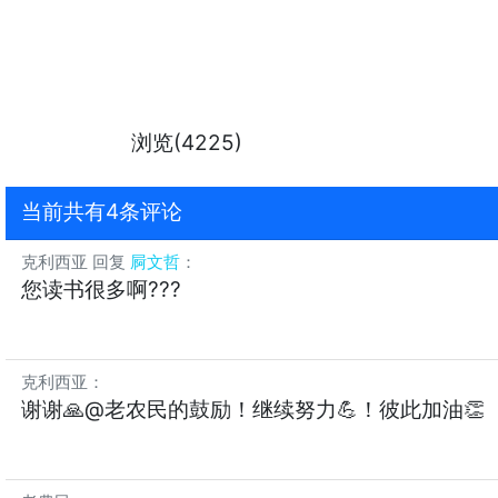
浏览(4225)
当前共有4条评论
克利西亚
回复
屙文哲
：
您读书很多啊???
克利西亚
：
谢谢🙏@老农民的鼓励！继续努力💪！彼此加油👏