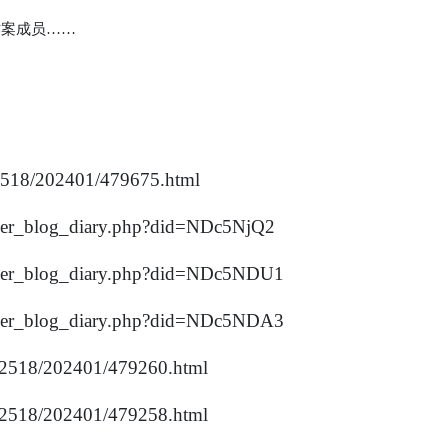
作案成员
……
u/2518/202401/479675.html
t/user_blog_diary.php?did=NDc5NjQ2
t/user_blog_diary.php?did=NDc5NDU1
t/user_blog_diary.php?did=NDc5NDA3
/u/2518/202401/479260.html
/u/2518/202401/479258.html