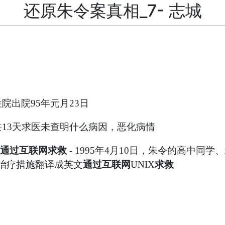
还原朱令案真相_7- 志城
住院出院
年元月
日
95
23
共
天求医未查明什么病因，恶化病情
13
通过互联网求救
年
月
日，朱令的高中同学、
- 1995
4
10
治疗措施翻译成英文
通过互联网
求救
UNIX