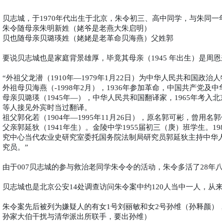
贝志城，于
年代出生于北京，朱令初三、高中同学，与朱同一
1970
朱令随母亲朱明新姓（姥爷是老燕大朱启明）
贝也随母亲贝璐瑛姓（姥姥是老革命贝海燕）父姓郭
要说贝志城也是家庭背景雄厚，毕竟其母亲（
年出生）是周恩
1945
外祖父
龙潜
（
年
年
月
日）为
中华人民共和国
政治人
“
1910
—1979
1
22
外祖母
贝海燕
（
年
月），
年参加革命，
中国共产党
及
中
-1998
2
1936
母亲
贝璐瑛
（
年
），
中华人民共和国
翻译家，
年考入
北
1945
—
1965
等人接见外宾时当过翻译。
祖父郭化若（
年
年
月
日），原名郭可彬，曾用名郭
1904
—1995
11
26
父亲郭延狄（
年生）。金陵中学
届初三（庚）班学生。
1941
1955
19
究中心当代农业史研究室委托国务院法制局研究员郭延狄主持中华
究员。
”
由于
贝志城的参与救治老同学朱令令的活动，朱令多活了
年
007
28
贝志城也是北京公安
处调查访问朱令案中约
人当中一人，从
14
120
朱令案先后被列为嫌疑人的有女
号刘丽敏和女
号孙维（孙释颜）
1
2
孙家大伯干扰与清华派出所联手，要出孙维）