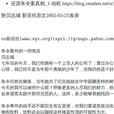
还原朱令案真相
动机
_1-
https://blog.creaders.net
附贝志城 新语丝原文
2002-03-25发表
◇◇新语丝(www.xys.org)(xys1.)(groups.yahoo.com/
朱令案件的一些情况

贝志城

七年后的今天，我已经拥有一个上百人的公司了；透过办公
心情，我已经不是当年那个勇敢的少年了，但我仍然是个好
朱令仍然在瘫痪，当年她为了纪念姐姐在中学园圃里种的树
今天的我可以做些什么呢？呼唤更多的人尽我们的财力，给
起来谴责实践中那些丑恶的人。这样，多少能够替她找回一
朱令事件的凶手还不能完全肯定是谁，但我们要谴责政治在
物和饮料，饮料还会以咖啡这样掩盖性强的可能性为大。
