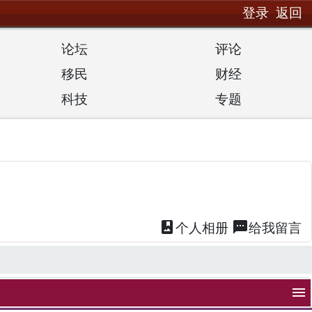
登录
返回
论坛
评论
移民
财经
科技
专题
photo_album
textsms
个人
相册
给我
留言
menu