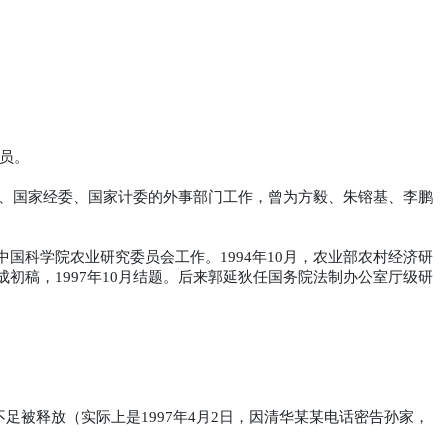
员。
、
国家经委
、国家计委的外事部门工作，曾为
方毅
、
朱镕基
、
李鹏
中国科学院农业研究委员会工作。
年
月，农业部农村经济研
1994
10
成初稿，
年
月结题。后来郭延狄任国务院法制办公室厅级研
1997
10
不足被释放（实际上是
年
月
日，因清华某某电话密告孙家，
1997
4
2