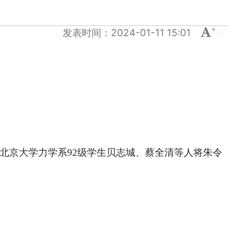
+
-
发表时间：
2024-01-11 15:01
北京大学力学系
级学生
贝志城
、蔡全清等人将朱令
92