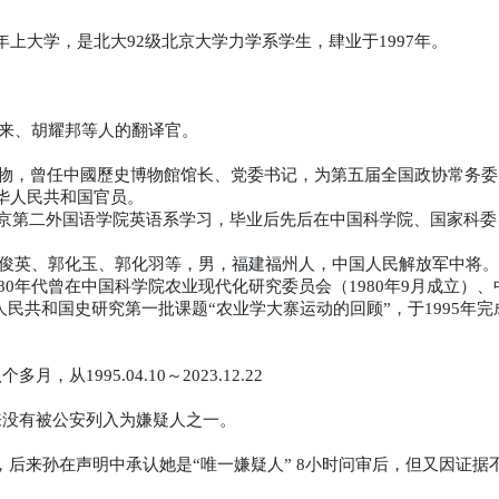
年上大学，是北大
级北京大学力学系学生，肆业于
年。
92
1997
来、胡耀邦等人的翻译官。
物，曾任
中國歷史博物館
馆长、党委书记，为第五届全国政协常务委
华人民共和国
官员。
京第二外国语学院
英语系学习，毕业后先后在
中国科学院
、
国家科委
俊英、郭化玉、郭化羽等，男，福建福州人，中国人民解放军中将。
年代曾在中国科学院农业现代化研究委员会（
年
月成立）、
80
1980
9
人民共和国史研究第一批课题
农业学大寨运动的回顾
，于
年完
“
”
1995
八个多月，从
～
1995.04.10
2023.12.22
来没有被公安列入为嫌疑人之一。
，后来孙在声明中承认她是
唯一嫌疑人
小时问审后，但又因证据
“
” 8