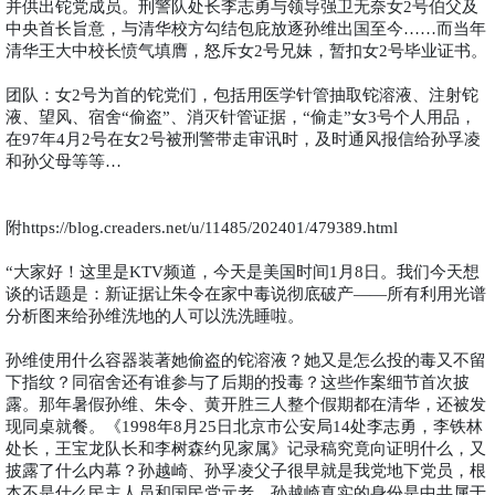
并供出铊党成员。刑警队处长李志勇与领导强卫无奈女
号伯父及
2
中央首长旨意，与清华校方勾结包庇放逐孙维出国至今
而当年
……
清华王大中校长愤气填膺，怒斥女
号兄妹，暂扣女
号毕业证书。
2
2
团队：女
号为首的铊党们，包括用医学针管抽取铊溶液、注射铊
2
液、望风、宿舍
偷盗
、消灭针管证据，
偷走
女
号个人用品，
“
”
“
”
3
在
年
月
号在女
号被刑警带走审讯时，及时通风报信给孙孚凌
97
4
2
2
和孙父母等等
…
附
https://blog.creaders.net/u/11485/202401/479389.html
大家好！这里是
频道，今天是美国时间
月
日。我们今天想
“
KTV
1
8
谈的话题是：新证据让朱令在家中毒说彻底破产
所有利用光谱
——
分析图来给孙维洗地的人可以洗洗睡啦。
孙维使用什么容器装著她偷盗的铊溶液？她又是怎么投的毒又不留
下指纹？同宿舍还有谁参与了后期的投毒？这些作案细节首次披
露。那年暑假孙维、朱令、黄开胜三人整个假期都在清华，还被发
现同桌就餐。《
年
月
日北京市公安局
处李志勇，李铁林
1998
8
25
14
处长，王宝龙队长和李树森约见家属》记录稿究竟向证明什么，又
披露了什么内幕？孙越崎、孙孚凌父子很早就是我党地下党员，根
本不是什么民主人员和国民党元老，孙越崎真实的身份是中共属于