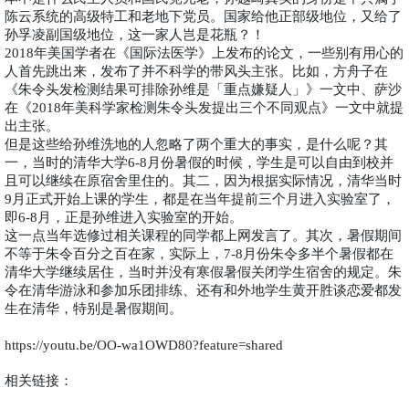
陈云系统的高级特工和老地下党员。国家给他正部级地位，又给了
孙孚凌副国级地位，这一家人岂是花瓶？！
年美国学者在《国际法医学》上发布的论文，一些别有用心的
2018
人首先跳出来，发布了并不科学的带风头主张。比如，方舟子在
《朱令头发检测结果可排除孙维是「重点嫌疑人」》一文中、萨沙
在《
年美科学家检测朱令头发提出三个不同观点》一文中就提
2018
出主张。
但是这些给孙维洗地的人忽略了两个重大的事实，是什么呢？其
一，当时的清华大学
月份暑假的时候，学生是可以自由到校并
6-8
且可以继续在原宿舍里住的。其二，因为根据实际情况，清华当时
月正式开始上课的学生，都是在当年提前三个月进入实验室了，
9
即
月，正是孙维进入实验室的开始。
6-8
这一点当年选修过相关课程的同学都上网发言了。其次，暑假期间
不等于朱令百分之百在家，实际上，
月份朱令多半个暑假都在
7-8
清华大学继续居住，当时并没有寒假暑假关闭学生宿舍的规定。朱
令在清华游泳和参加乐团排练、还有和外地学生黄开胜谈恋爱都发
生在清华，特别是暑假期间。
https://youtu.be/OO-wa1OWD80?feature=shared
相关链接：