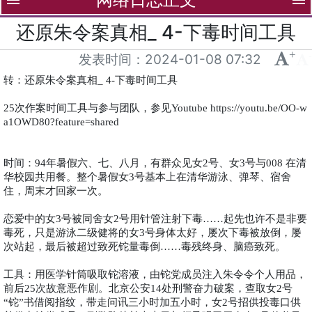
menu
menu
还原朱令案真相_ 4-下毒时间工具
+
-
发表时间：
2024-01-08 07:32
转：还原朱令案真相
下毒时间工具
_ 4-
次作案时间工具与参与团队，参见
25
Youtube
https://youtu.be/OO-w
a1OWD80?feature=shared
时间：
年暑假六、七、八月，有群众见女
号、女
号与
在清
94
2
3
008
华校园共用餐。整个暑假女
号基本上在清华游泳、弹琴、宿舍
3
住，周末才回家一次。
恋爱中的女
号被同舍女
号用针管注射下毒
起先也许不是非要
3
2
……
毒死，只是游泳二级健将的女
号身体太好，屡次下毒被放倒，屡
3
次站起，最后被超过致死铊量毒倒
毒残终身、脑癌致死。
……
工具：用医学针筒吸取铊溶液，由铊党成员注入朱令令个人用品，
前后
次故意恶作剧。北京公安
处刑警奋力破案，查取女
号
25
14
2
铊
书借阅指纹，带走问讯三小时加五小时，女
号招供投毒口供
“
”
2