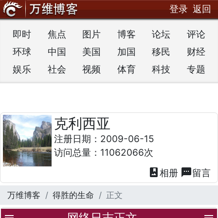
登录
返回
即时
焦点
图片
博客
论坛
评论
环球
中国
美国
加国
移民
财经
娱乐
社会
视频
体育
科技
专题
克利西亚
注册日期：2009-06-15
访问总量：11062066次
photo_album
textsms
相册
留言
万维博客
得胜的生命
正文
网络日志正文