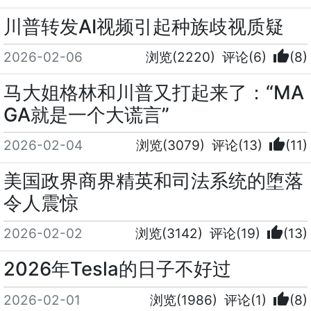
川普转发AI视频引起种族歧视质疑
thumb_up
2026-02-06
浏览(2220)
评论(6)
(8)
马大姐格林和川普又打起来了：“MA
GA就是一个大谎言”
thumb_up
2026-02-04
浏览(3079)
评论(13)
(11)
美国政界商界精英和司法系统的堕落
令人震惊
thumb_up
2026-02-02
浏览(3142)
评论(19)
(13)
2026年Tesla的日子不好过
thumb_up
2026-02-01
浏览(1986)
评论(1)
(8)