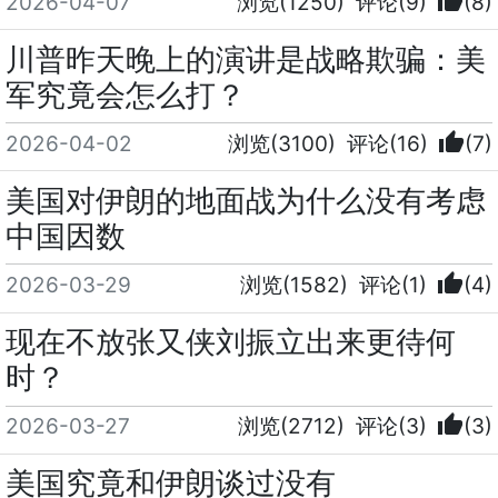
thumb_up
2026-04-07
浏览(1250)
评论(9)
(8)
川普昨天晚上的演讲是战略欺骗：美
军究竟会怎么打？
thumb_up
2026-04-02
浏览(3100)
评论(16)
(7)
美国对伊朗的地面战为什么没有考虑
中国因数
thumb_up
2026-03-29
浏览(1582)
评论(1)
(4)
现在不放张又侠刘振立出来更待何
时？
thumb_up
2026-03-27
浏览(2712)
评论(3)
(3)
美国究竟和伊朗谈过没有