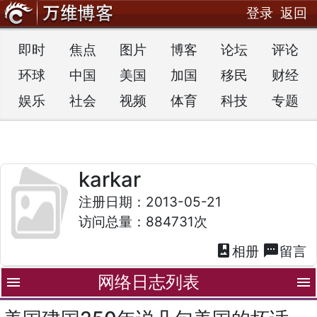
登录
返回
即时
焦点
图片
博客
论坛
评论
环球
中国
美国
加国
移民
财经
娱乐
社会
视频
体育
科技
专题
karkar
注册日期：2013-05-21
访问总量：884731次
photo_album
textsms
相册
留言
网络日志列表
menu
menu