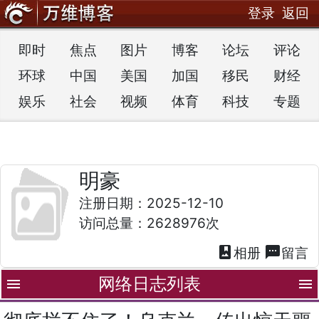
登录
返回
即时
焦点
图片
博客
论坛
评论
环球
中国
美国
加国
移民
财经
娱乐
社会
视频
体育
科技
专题
明豪
注册日期：2025-12-10
访问总量：2628976次
photo_album
textsms
相册
留言
网络日志列表
menu
menu