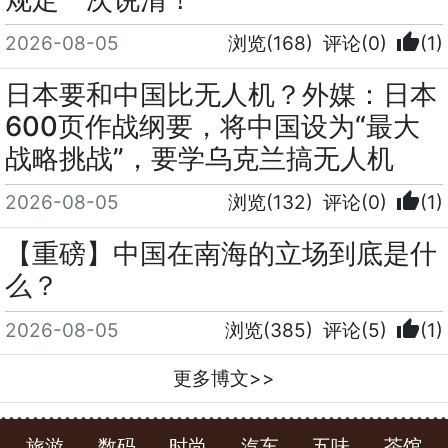
thumb_up
2026-08-05
浏览(168)
评论(0)
(1)
日本要和中国比无人机？外媒：日本
600页作战纲要，将中国设为“最大
战略挑战”，要学乌克兰搞无人机
thumb_up
2026-08-05
浏览(132)
评论(0)
(1)
【重磅】中国在南海的立场到底是什
么？
thumb_up
2026-08-05
浏览(385)
评论(5)
(1)
更多博文>>
旅游
数码
时尚
汽车
五味
茶馆