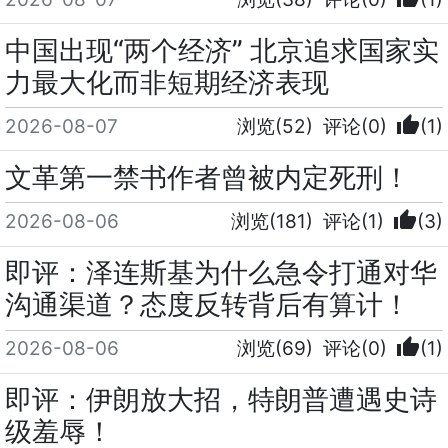
中国出现“两个经济” 北京追求国家实
力最大化而非短期经济表现
thumb_up
2026-08-07
浏览(52)
评论(0)
(1)
文革第一禁书作者曾被内定死刑！
thumb_up
2026-08-06
浏览(181)
评论(1)
(3)
即评：泽连斯基为什么急令打通对华
沟通渠道？态度反转背后有算计！
thumb_up
2026-08-06
浏览(69)
评论(0)
(1)
即评：伊朗放大招，特朗普遭遇史诗
级羞辱！