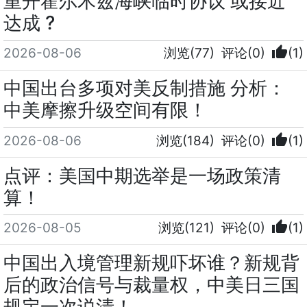
重开霍尔木兹海峡临时协议 或接近
达成 ?
thumb_up
2026-08-06
浏览(77)
评论(0)
(1)
中国出台多项对美反制措施 分析：
中美摩擦升级空间有限！
thumb_up
2026-08-06
浏览(184)
评论(0)
(1)
点评：美国中期选举是一场政策清
算！
thumb_up
2026-08-05
浏览(121)
评论(0)
(1)
中国出入境管理新规吓坏谁？新规背
后的政治信号与裁量权，中美日三国
规定一次说清！