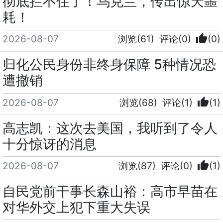
彻底拦不住了！乌克兰，传出惊天噩
耗！
thumb_up
2026-08-07
浏览(61)
评论(0)
(0)
归化公民身份非终身保障 5种情况恐
遭撤销
thumb_up
2026-08-07
浏览(68)
评论(1)
(1)
高志凯：这次去美国，我听到了令人
十分惊讶的消息
thumb_up
2026-08-07
浏览(87)
评论(0)
(1)
自民党前干事长森山裕：高市早苗在
对华外交上犯下重大失误