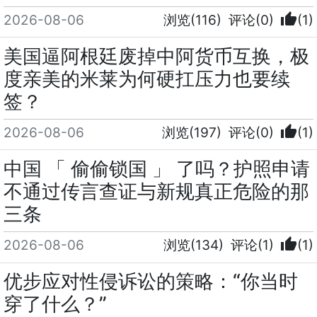
thumb_up
2026-08-06
浏览(116)
评论(0)
(1)
美国逼阿根廷废掉中阿货币互换，极
度亲美的米莱为何硬扛压力也要续
签？
thumb_up
2026-08-06
浏览(197)
评论(0)
(1)
中国 「 偷偷锁国 」 了吗？护照申请
不通过传言查证与新规真正危险的那
三条
thumb_up
2026-08-06
浏览(134)
评论(1)
(1)
优步应对性侵诉讼的策略：“你当时
穿了什么？”