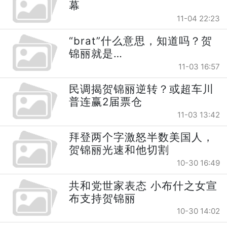
幕
11-04 22:23
“brat”什么意思，知道吗？贺
锦丽就是…
11-03 16:57
民调揭贺锦丽逆转？或超车川
普连赢2届票仓
11-03 13:42
拜登两个字激怒半数美国人，
贺锦丽光速和他切割
10-30 16:49
共和党世家表态 小布什之女宣
布支持贺锦丽
10-30 14:02