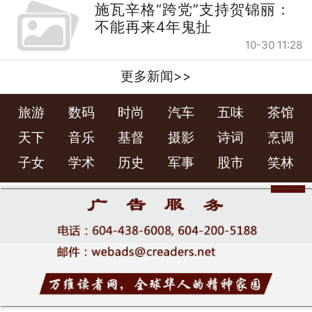
施瓦辛格“跨党”支持贺锦丽：
不能再来4年鬼扯
10-30 11:28
更多新闻>>
旅游
数码
时尚
汽车
五味
茶馆
天下
音乐
基督
摄影
诗词
烹调
子女
学术
历史
军事
股市
笑林