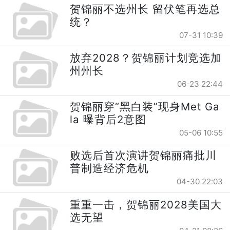
贺锦丽不选州长 留伏笔再选总
统？
07-31 10:39
放弃2028？贺锦丽计划竞选加
州州长
06-23 22:44
贺锦丽穿“黑白装”现身Met Ga
la 曝背后2意图
05-06 10:55
败选后首次演讲贺锦丽痛批川
普制造经济危机
04-30 22:03
重重一击，贺锦丽2028美国大
选无望