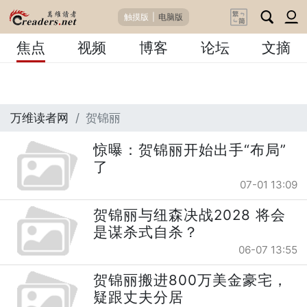
触摸版
|
电脑版
焦点
视频
博客
论坛
文摘
万维读者网
贺锦丽
惊曝：贺锦丽开始出手“布局”
了
07-01 13:09
贺锦丽与纽森决战2028 将会
是谋杀式自杀？
06-07 13:55
贺锦丽搬进800万美金豪宅，
疑跟丈夫分居