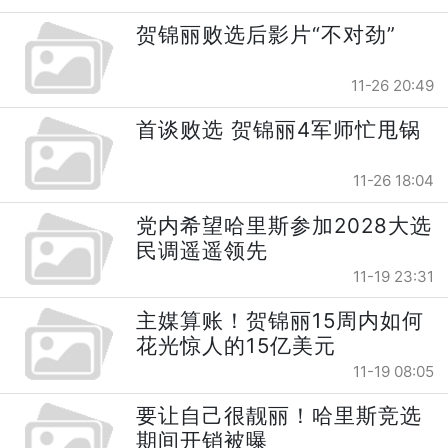
贺锦丽败选后影片“不对劲”
11-26 20:49
首谈败选 贺锦丽4军师忙甩锅
11-26 18:04
党内希望哈里斯参加2028大选
民调遥遥领先
11-19 23:31
主媒算账！贺锦丽15周内如何
花光惊人的15亿美元
11-19 08:05
要让自己很靓丽！哈里斯竞选
期间开销被曝