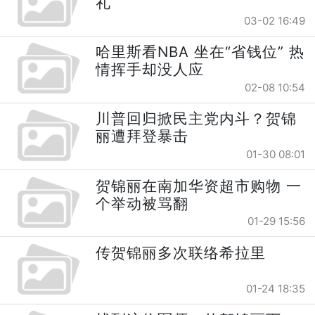
礼
03-02 16:49
哈里斯看NBA 坐在“省钱位” 热
情挥手却没人应
02-08 10:54
川普回归掀民主党内斗？贺锦
丽遭拜登暴击
01-30 08:01
贺锦丽在南加华资超市购物 一
个举动被骂翻
01-29 15:56
传贺锦丽多次联络希拉里
01-24 18:35