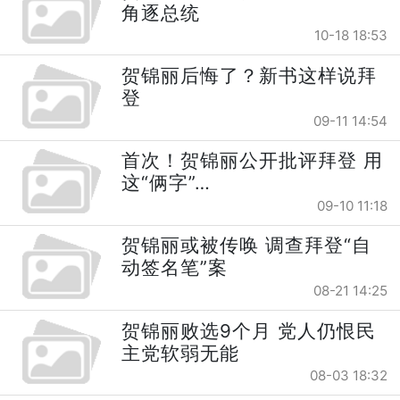
角逐总统
10-18 18:53
贺锦丽后悔了？新书这样说拜
登
09-11 14:54
首次！贺锦丽公开批评拜登 用
这“俩字”…
09-10 11:18
贺锦丽或被传唤 调查拜登“自
动签名笔”案
08-21 14:25
贺锦丽败选9个月 党人仍恨民
主党软弱无能
08-03 18:32