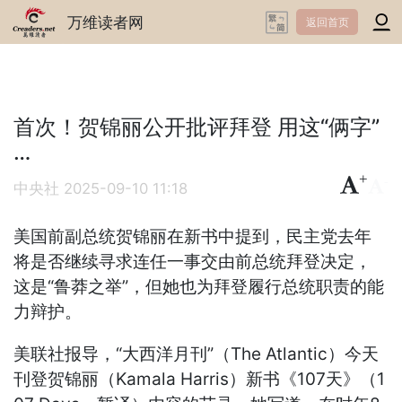
万维读者网
返回首页
首次！贺锦丽公开批评拜登 用这“俩字”
…
+
-
中央社
2025-09-10 11:18
美国前副总统贺锦丽在新书中提到，民主党去年
将是否继续寻求连任一事交由前总统拜登决定，
这是“鲁莽之举”，但她也为拜登履行总统职责的能
力辩护。
美联社报导，“大西洋月刊”（The Atlantic）今天
刊登贺锦丽（Kamala Harris）新书《107天》（1