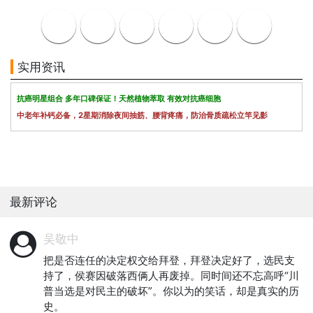
实用资讯
抗癌明星组合 多年口碑保证！天然植物萃取 有效对抗癌细胞
中老年补钙必备，2星期消除夜间抽筋、腰背疼痛，防治骨质疏松立竿见影
最新评论
吴敬中
把是否连任的决定权交给拜登，拜登决定好了，选民支
持了，侯赛因破落西俩人再废掉。同时间还不忘高呼“川
普当选是对民主的破坏”。你以为的笑话，却是真实的历
史。