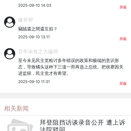
2025-09-10 14:03
屏蔽
镰斧帮
竊賊還之間還互掐？
2025-09-10 13:11
屏蔽
百年未有之大骗局
至今未见民主党检讨多年错误的政策和极端的意识形
态，导致橘头这种下三滥一而再选上总统。把侯赛因关
进监狱，民主党才有希望。
2025-09-10 11:31
屏蔽
相关新闻
拜登阻挡访谈录音公开 遭上诉
法院驳回