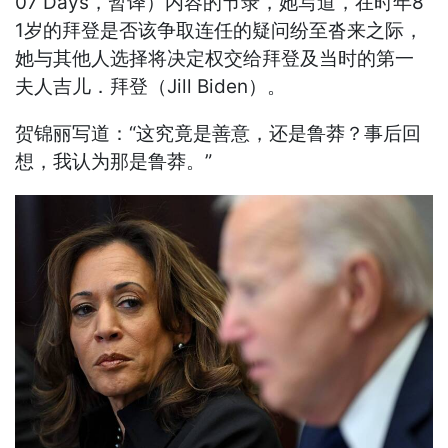
07 Days，暂译）内容的节录，她写道，在时年8
1岁的拜登是否该争取连任的疑问纷至沓来之际，
她与其他人选择将决定权交给拜登及当时的第一
夫人吉儿．拜登（Jill Biden）。
贺锦丽写道：“这究竟是善意，还是鲁莽？事后回
想，我认为那是鲁莽。”