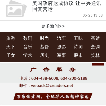
美国政府达成协议 让中兴通讯
回复营运
05-25 13:58
更多新闻>>
旅游
数码
时尚
汽车
五味
茶馆
天下
音乐
基督
摄影
诗词
烹调
子女
学术
历史
军事
股市
笑林