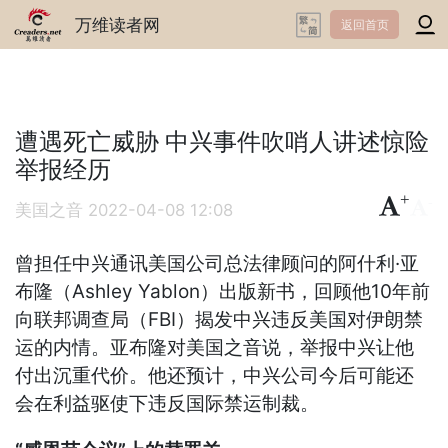
万维读者网
返回首页
遭遇死亡威胁 中兴事件吹哨人讲述惊险
举报经历
+
-
美国之音
2022-04-08 12:08
曾担任中兴通讯美国公司总法律顾问的阿什利·亚
布隆（Ashley Yablon）出版新书，回顾他10年前
向联邦调查局（FBI）揭发中兴违反美国对伊朗禁
运的内情。亚布隆对美国之音说，举报中兴让他
付出沉重代价。他还预计，中兴公司今后可能还
会在利益驱使下违反国际禁运制裁。