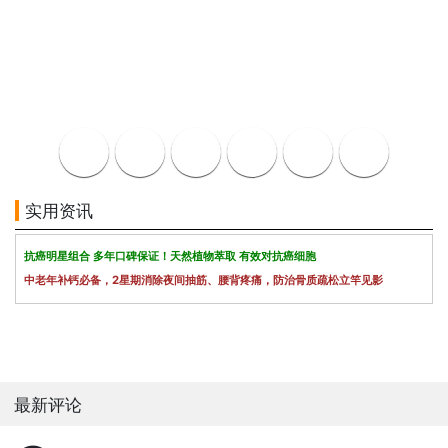
实用资讯
抗癌明星组合 多年口碑保证！天然植物萃取 有效对抗癌细胞
中老年补钙必备，2星期消除夜间抽筋、腰背疼痛，防治骨质疏松立竿见影
最新评论