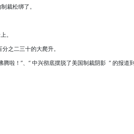
的制裁松绑了。
价上。
百分之二三十的大爬升。
沸腾啦！”、“ 中兴彻底摆脱了美国制裁阴影 ” 的报道